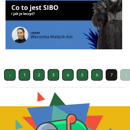
‹
1
2
3
4
5
6
7
›