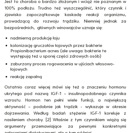
Jest to choroba o bardzo złożonym i wciąż nie poznanym w
100% podłożu. Trudno też wyszczególnić, który czynnik i
zjawisko zapoczątkowuje kaskadę reakcji organizmu,
prowadzącą do rozwoju trądziku. Niemniej jednak za
bezpośrednich, głównych winowajców uznaje się:
nadmierną produkcję łoju
kolonizację gruczołów łojowych przez bakterie
Propionibacterium acnes (ale uwaga: bakterie te
występują też u sporej części zdrowych osób)
zaburzony proces rogowacenia w ujściach włosowo-
łojowych
reakcję zapalną
Ostatnio coraz więcej mówi się też o znaczeniu hormonu
ukrytego pod nazwą IGF-1 – insulinopodobnego czynnika
wzrostu. Hormon ten pełni wiele funkcji, a największą
aktywność – podobnie jak trądzik - wykazuje w okresie
dojrzewania. Według badań stężenie IGF-1 koreluje z
nasileniem choroby. [2] Właśnie z tym czynnikiem wiążą się
argumenty przemawiające za pewnymi konkretnymi
zaleceniami dietetycznymi, ale o tym później.