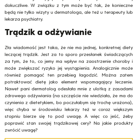
dokuczliwe. W związku z tym może być tak, że konieczne
będą nie tylko wizyty u dermatologa, ale też u terapeuty lub
lekarza psychiatry.
Trądzik a odżywianie
Zła wiadomość jest taka, że nie ma jednej, konkretnej diety
leczącej trądzik. Jest za to sporo przesłanek świadczących
za tym, że to, co jemy ma wpływ na zaostrzenie choroby i
może zwiększać ryzyko jej wystąpienia. Analogicznie może
również pomagać ten przebieg łagodzić. Można zatem
potraktować dietę jako element wspomagający leczenie.
Nawet pani dermatolog odesłała mnie z ulotką z zasadami
zdrowego odżywiania (na szczęście nie wiedziała, że ma do
czynienia z dietetykiem, bo poczułabym się trochę urażona),
więc chyba w środowisku lekarzy też w coraz większym
stopniu bierze się to pod uwagę. A więc co jeść, żeby
poprawić stan swojej trądzikowej cery? Na jakie produkty
zwrócić uwagę?