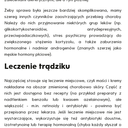
Żeby sprawa była jeszcze bardziej skomplikowana, mamy
szereg innych czynników zaostrzających przebieg choroby.
Należy do nich przyjmowanie niektórych grup leków (np.
glikokortykosteroidów, antydepresyjnych,
przeciwpadaczkowych), stres psychiczny prowadzący do
zwiększonego stężenia kortyzolu, a także zaburzenia
hormonalne i nadmiar androgenów (znanych szerzej jako
męskie hormony płciowe).
Leczenie trądziku
Najczęściej stosuje się leczenie miejscowe, czyli maści i kremy
nakładane na obszar zmienionej chorobowo skóry. Część z
nich jest dostępna bez recepty (na przykład preparaty z
nadtlenkiem benzoilu lub kwasem azelainowym), ale
większość - m.in. retinoidy i antybiotyki - powinna być
przepisana przez lekarza. Jeśli leczenie miejscowe nie jest
wystarczające, wykorzystuje się też antybiotyki doustne,
izotretynoinę lub terapię hormonalną (chyba każdy słyszał o