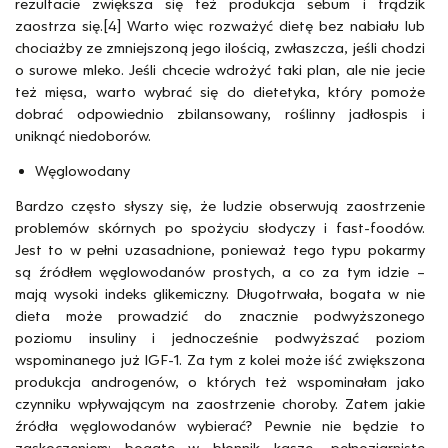
rezultacie zwiększa się też produkcja sebum i trądzik
zaostrza się.[4] Warto więc rozważyć dietę bez nabiału lub
chociażby ze zmniejszoną jego ilością, zwłaszcza, jeśli chodzi
o surowe mleko. Jeśli chcecie wdrożyć taki plan, ale nie jecie
też mięsa, warto wybrać się do dietetyka, który pomoże
dobrać odpowiednio zbilansowany, roślinny jadłospis i
uniknąć niedoborów.
Węglowodany
Bardzo często słyszy się, że ludzie obserwują zaostrzenie
problemów skórnych po spożyciu słodyczy i fast-foodów.
Jest to w pełni uzasadnione, ponieważ tego typu pokarmy
są źródłem węglowodanów prostych, a co za tym idzie –
mają wysoki indeks glikemiczny. Długotrwała, bogata w nie
dieta może prowadzić do znacznie podwyższonego
poziomu insuliny i jednocześnie podwyższać poziom
wspominanego już IGF-1. Za tym z kolei może iść zwiększona
produkcja androgenów, o których też wspominałam jako
czynniku wpływającym na zaostrzenie choroby. Zatem jakie
źródła węglowodanów wybierać? Pewnie nie będzie to