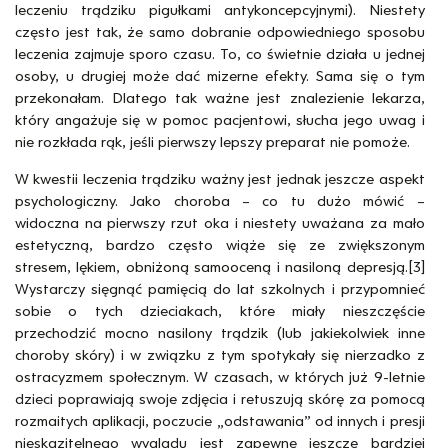
leczeniu trądziku pigułkami antykoncepcyjnymi). Niestety
często jest tak, że samo dobranie odpowiedniego sposobu
leczenia zajmuje sporo czasu. To, co świetnie działa u jednej
osoby, u drugiej może dać mizerne efekty. Sama się o tym
przekonałam. Dlatego tak ważne jest znalezienie lekarza,
który angażuje się w pomoc pacjentowi, słucha jego uwag i
nie rozkłada rąk, jeśli pierwszy lepszy preparat nie pomoże.
W kwestii leczenia trądziku ważny jest jednak jeszcze aspekt
psychologiczny. Jako choroba – co tu dużo mówić –
widoczna na pierwszy rzut oka i niestety uważana za mało
estetyczną, bardzo często wiąże się ze zwiększonym
stresem, lękiem, obniżoną samooceną i nasiloną depresją.[3]
Wystarczy sięgnąć pamięcią do lat szkolnych i przypomnieć
sobie o tych dzieciakach, które miały nieszczęście
przechodzić mocno nasilony trądzik (lub jakiekolwiek inne
choroby skóry) i w związku z tym spotykały się nierzadko z
ostracyzmem społecznym. W czasach, w których już 9-letnie
dzieci poprawiają swoje zdjęcia i retuszują skórę za pomocą
rozmaitych aplikacji, poczucie „odstawania” od innych i presji
nieskazitelnego wyglądu jest zapewne jeszcze bardziej