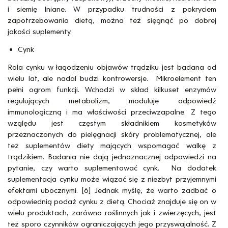
i siemię lniane. W przypadku trudności z pokryciem
zapotrzebowania dietą, można też sięgnąć po dobrej
jakości suplementy.
Cynk
Rola cynku w łagodzeniu objawów trądziku jest badana od
wielu lat, ale nadal budzi kontrowersje. Mikroelement ten
pełni ogrom funkcji. Wchodzi w skład kilkuset enzymów
regulujących metabolizm, moduluje odpowiedź
immunologiczną i ma właściwości przeciwzapalne. Z tego
względu jest częstym składnikiem kosmetyków
przeznaczonych do pielęgnacji skóry problematycznej, ale
też suplementów diety mających wspomagać walkę z
trądzikiem. Badania nie dają jednoznacznej odpowiedzi na
pytanie, czy warto suplementować cynk. Na dodatek
suplementacja cynku może wiązać się z niezbyt przyjemnymi
efektami ubocznymi. [6] Jednak myślę, że warto zadbać o
odpowiednią podaż cynku z dietą. Chociaż znajduje się on w
wielu produktach, zarówno roślinnych jak i zwierzęcych, jest
też sporo czynników ograniczających jego przyswajalność. Z