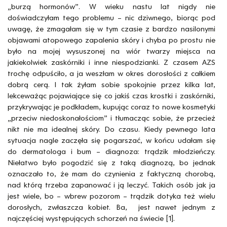
„burzą hormonów”. W wieku nastu lat nigdy nie
doświadczyłam tego problemu – nic dziwnego, biorąc pod
uwagę, że zmagałam się w tym czasie z bardzo nasilonymi
objawami atopowego zapalenia skóry i chyba po prostu nie
było na mojej wysuszonej na wiór twarzy miejsca na
jakiekolwiek zaskórniki i inne niespodzianki. Z czasem AZS
trochę odpuściło, a ja weszłam w okres dorosłości z całkiem
dobrą cerą. I tak żyłam sobie spokojnie przez kilka lat,
lekceważąc pojawiające się co jakiś czas krostki i zaskórniki,
przykrywając je podkładem, kupując coraz to nowe kosmetyki
„przeciw niedoskonałościom” i tłumacząc sobie, że przecież
nikt nie ma idealnej skóry. Do czasu. Kiedy pewnego lata
sytuacja nagle zaczęła się pogarszać, w końcu udałam się
do dermatologa i bum – diagnoza: trądzik młodzieńczy.
Niełatwo było pogodzić się z taką diagnozą, bo jednak
oznaczało to, że mam do czynienia z faktyczną chorobą,
nad którą trzeba zapanować i ją leczyć. Takich osób jak ja
jest wiele, bo – wbrew pozorom – trądzik dotyka też wielu
dorosłych, zwłaszcza kobiet. Ba, jest nawet jednym z
najczęściej występujących schorzeń na świecie [1].