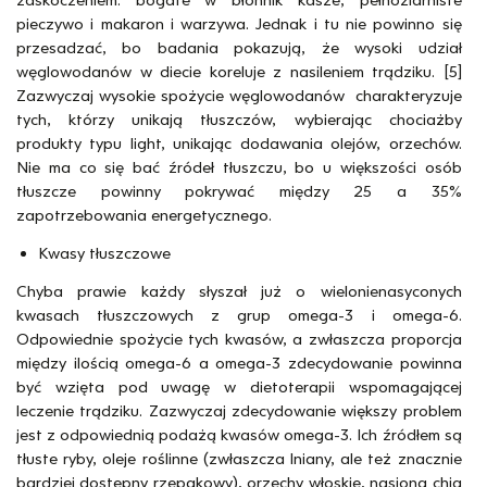
zaskoczeniem: bogate w błonnik kasze, pełnoziarniste
pieczywo i makaron i warzywa. Jednak i tu nie powinno się
przesadzać, bo badania pokazują, że wysoki udział
węglowodanów w diecie koreluje z nasileniem trądziku. [5]
Zazwyczaj wysokie spożycie węglowodanów charakteryzuje
tych, którzy unikają tłuszczów, wybierając chociażby
produkty typu light, unikając dodawania olejów, orzechów.
Nie ma co się bać źródeł tłuszczu, bo u większości osób
tłuszcze powinny pokrywać między 25 a 35%
zapotrzebowania energetycznego.
Kwasy tłuszczowe
Chyba prawie każdy słyszał już o wielonienasyconych
kwasach tłuszczowych z grup omega-3 i omega-6.
Odpowiednie spożycie tych kwasów, a zwłaszcza proporcja
między ilością omega-6 a omega-3 zdecydowanie powinna
być wzięta pod uwagę w dietoterapii wspomagającej
leczenie trądziku. Zazwyczaj zdecydowanie większy problem
jest z odpowiednią podażą kwasów omega-3. Ich źródłem są
tłuste ryby, oleje roślinne (zwłaszcza lniany, ale też znacznie
bardziej dostępny rzepakowy), orzechy włoskie, nasiona chia