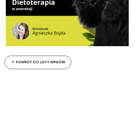
POWRÓT DO LISTY WPISÓW