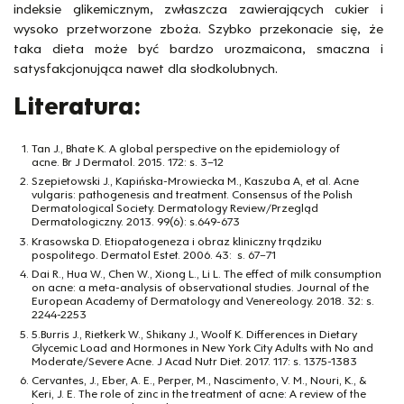
indeksie glikemicznym, zwłaszcza zawierających cukier i
wysoko przetworzone zboża. Szybko przekonacie się, że
taka dieta może być bardzo urozmaicona, smaczna i
satysfakcjonująca nawet dla słodkolubnych.
Literatura:
Tan J., Bhate K. A global perspective on the epidemiology of
acne. Br J Dermatol. 2015. 172: s. 3–12
Szepietowski J., Kapińska-Mrowiecka M., Kaszuba A, et al. Acne
vulgaris: pathogenesis and treatment. Consensus of the Polish
Dermatological Society. Dermatology Review/Przegląd
Dermatologiczny. 2013. 99(6): s.649-673
Krasowska D. Etiopatogeneza i obraz kliniczny trądziku
pospolitego. Dermatol Estet. 2006. 43: s. 67–71
Dai R., Hua W., Chen W., Xiong L., Li L. The effect of milk consumption
on acne: a meta-analysis of observational studies. Journal of the
European Academy of Dermatology and Venereology. 2018. 32: s.
2244-2253
5.Burris J., Rietkerk W., Shikany J., Woolf K. Differences in Dietary
Glycemic Load and Hormones in New York City Adults with No and
Moderate/Severe Acne. J Acad Nutr Diet. 2017. 117: s. 1375-1383
Cervantes, J., Eber, A. E., Perper, M., Nascimento, V. M., Nouri, K., &
Keri, J. E. The role of zinc in the treatment of acne: A review of the