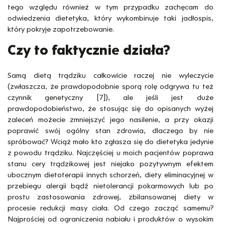
tego względu również w tym przypadku zachęcam do
odwiedzenia dietetyka, który wykombinuje taki jadłospis,
który pokryje zapotrzebowanie.
Czy to faktycznie działa?
Samą dietą trądziku całkowicie raczej nie wyleczycie
(zwłaszcza, że prawdopodobnie sporą rolę odgrywa tu też
czynnik genetyczny [7]), ale jeśli jest duże
prawdopodobieństwo, że stosując się do opisanych wyżej
zaleceń możecie zmniejszyć jego nasilenie, a przy okazji
poprawić swój ogólny stan zdrowia, dlaczego by nie
spróbować? Wciąż mało kto zgłasza się do dietetyka jedynie
z powodu trądziku. Najczęściej u moich pacjentów poprawa
stanu cery trądzikowej jest niejako pozytywnym efektem
ubocznym dietoterapii innych schorzeń, diety eliminacyjnej w
przebiegu alergii bądź nietolerancji pokarmowych lub po
prostu zastosowania zdrowej, zbilansowanej diety w
procesie redukcji masy ciała. Od czego zacząć samemu?
Najprościej od ograniczenia nabiału i produktów o wysokim