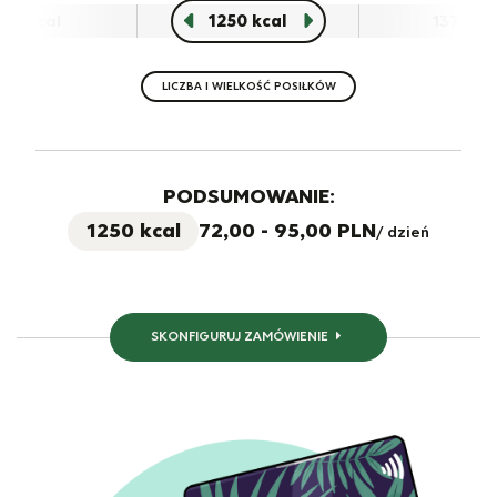
125
kcal
1250
kcal
1375
kc
LICZBA I WIELKOŚĆ POSIŁKÓW
PODSUMOWANIE:
1250
kcal
72,00 - 95,00
PLN
/
dzień
SKONFIGURUJ ZAMÓWIENIE