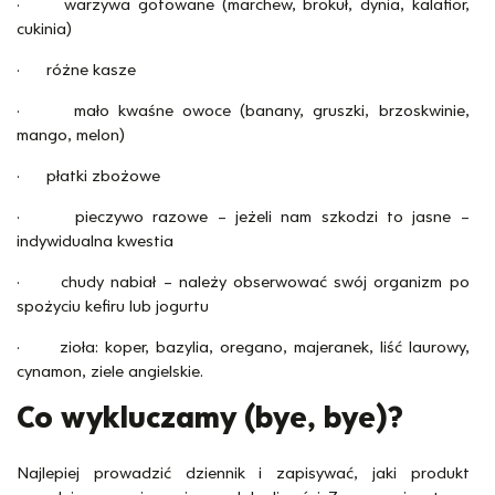
· warzywa gotowane (marchew, brokuł, dynia, kalafior,
cukinia)
· różne kasze
· mało kwaśne owoce (banany, gruszki, brzoskwinie,
mango, melon)
· płatki zbożowe
· pieczywo razowe – jeżeli nam szkodzi to jasne –
indywidualna kwestia
· chudy nabiał – należy obserwować swój organizm po
spożyciu kefiru lub jogurtu
· zioła: koper, bazylia, oregano, majeranek, liść laurowy,
cynamon, ziele angielskie.
Co wykluczamy (bye, bye)?
Najlepiej prowadzić dziennik i zapisywać, jaki produkt