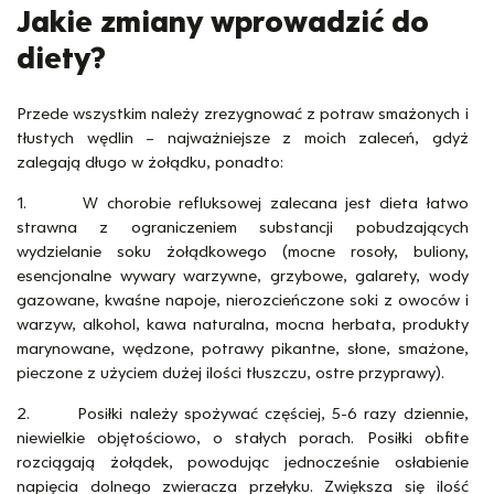
Jakie zmiany wprowadzić do
diety?
Przede wszystkim należy zrezygnować z potraw smażonych i
tłustych wędlin – najważniejsze z moich zaleceń, gdyż
zalegają długo w żołądku, ponadto:
1. W chorobie refluksowej zalecana jest dieta łatwo
strawna z ograniczeniem substancji pobudzających
wydzielanie soku żołądkowego (mocne rosoły, buliony,
esencjonalne wywary warzywne, grzybowe, galarety, wody
gazowane, kwaśne napoje, nierozcieńczone soki z owoców i
warzyw, alkohol, kawa naturalna, mocna herbata, produkty
marynowane, wędzone, potrawy pikantne, słone, smażone,
pieczone z użyciem dużej ilości tłuszczu, ostre przyprawy).
2. Posiłki należy spożywać częściej, 5-6 razy dziennie,
niewielkie objętościowo, o stałych porach. Posiłki obfite
rozciągają żołądek, powodując jednocześnie osłabienie
napięcia dolnego zwieracza przełyku. Zwiększa się ilość