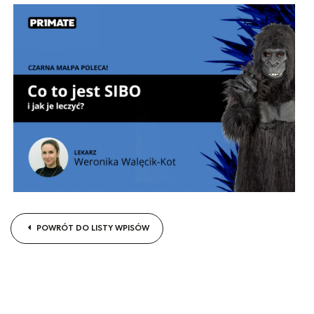
POWRÓT DO LISTY WPISÓW