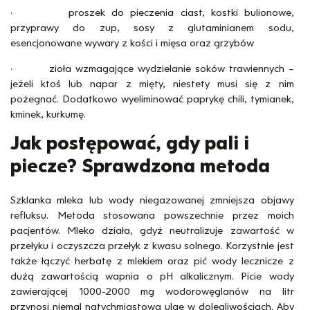
· proszek do pieczenia ciast, kostki bulionowe,
przyprawy do zup, sosy z glutaminianem sodu,
esencjonowane wywary z kości i mięsa oraz grzybów
· zioła wzmagające wydzielanie soków trawiennych –
jeżeli ktoś lub napar z mięty, niestety musi się z nim
pożegnać. Dodatkowo wyeliminować paprykę chili, tymianek,
kminek, kurkumę.
Jak postępować, gdy pali i
piecze? Sprawdzona metoda
Szklanka mleka lub wody niegazowanej zmniejsza objawy
refluksu. Metoda stosowana powszechnie przez moich
pacjentów. Mleko działa, gdyż neutralizuje zawartość w
przełyku i oczyszcza przełyk z kwasu solnego. Korzystnie jest
także łączyć herbatę z mlekiem oraz pić wody lecznicze z
dużą zawartością wapnia o pH alkalicznym. Picie wody
zawierającej 1000-2000 mg wodorowęglanów na litr
przynosi niemal natychmiastową ulgę w dolegliwościach. Aby