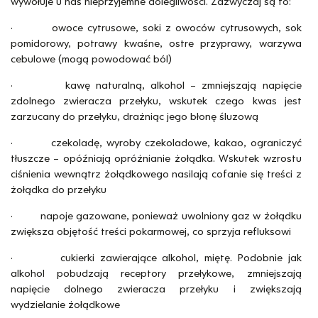
wywołuje u nas nieprzyjemne dolegliwości. Zazwyczaj są to:
· owoce cytrusowe, soki z owoców cytrusowych, sok
pomidorowy, potrawy kwaśne, ostre przyprawy, warzywa
cebulowe (mogą powodować ból)
· kawę naturalną, alkohol – zmniejszają napięcie
zdolnego zwieracza przełyku, wskutek czego kwas jest
zarzucany do przełyku, drażniąc jego błonę śluzową
· czekoladę, wyroby czekoladowe, kakao, ograniczyć
tłuszcze – opóźniają opróżnianie żołądka. Wskutek wzrostu
ciśnienia wewnątrz żołądkowego nasilają cofanie się treści z
żołądka do przełyku
· napoje gazowane, ponieważ uwolniony gaz w żołądku
zwiększa objętość treści pokarmowej, co sprzyja refluksowi
· cukierki zawierające alkohol, miętę. Podobnie jak
alkohol pobudzają receptory przełykowe, zmniejszają
napięcie dolnego zwieracza przełyku i zwiększają
wydzielanie żołądkowe