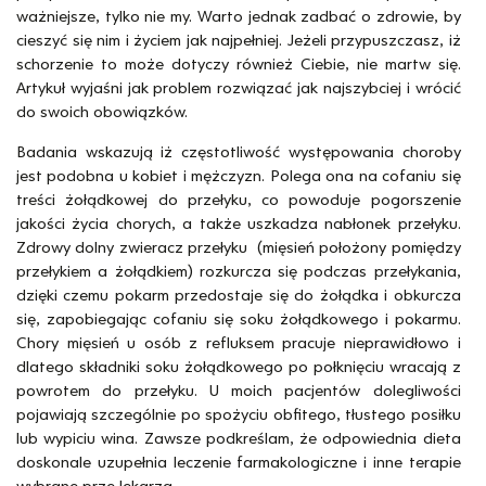
ważniejsze, tylko nie my. Warto jednak zadbać o zdrowie, by
cieszyć się nim i życiem jak najpełniej. Jeżeli przypuszczasz, iż
schorzenie to może dotyczy również Ciebie, nie martw się.
Artykuł wyjaśni jak problem rozwiązać jak najszybciej i wrócić
do swoich obowiązków.
Badania wskazują iż częstotliwość występowania choroby
jest podobna u kobiet i mężczyzn. Polega ona na cofaniu się
treści żołądkowej do przełyku, co powoduje pogorszenie
jakości życia chorych, a także uszkadza nabłonek przełyku.
Zdrowy dolny zwieracz przełyku (mięsień położony pomiędzy
przełykiem a żołądkiem) rozkurcza się podczas przełykania,
dzięki czemu pokarm przedostaje się do żołądka i obkurcza
się, zapobiegając cofaniu się soku żołądkowego i pokarmu.
Chory mięsień u osób z refluksem pracuje nieprawidłowo i
dlatego składniki soku żołądkowego po połknięciu wracają z
powrotem do przełyku. U moich pacjentów dolegliwości
pojawiają szczególnie po spożyciu obfitego, tłustego posiłku
lub wypiciu wina. Zawsze podkreślam, że odpowiednia dieta
doskonale uzupełnia leczenie farmakologiczne i inne terapie