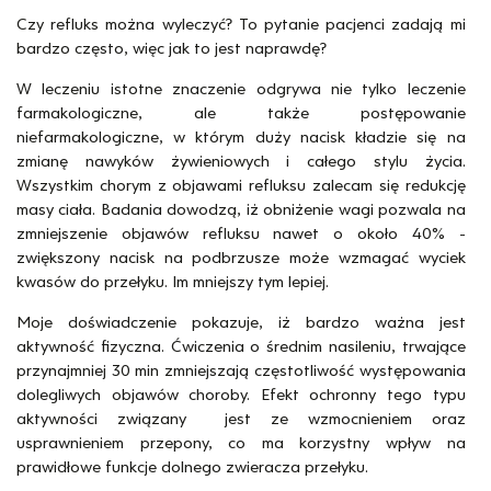
Czy refluks można wyleczyć? To pytanie pacjenci zadają mi
bardzo często, więc jak to jest naprawdę?
W leczeniu istotne znaczenie odgrywa nie tylko leczenie
farmakologiczne, ale także postępowanie
niefarmakologiczne, w którym duży nacisk kładzie się na
zmianę nawyków żywieniowych i całego stylu życia.
Wszystkim chorym z objawami refluksu zalecam się redukcję
masy ciała. Badania dowodzą, iż obniżenie wagi pozwala na
zmniejszenie objawów refluksu nawet o około 40% -
zwiększony nacisk na podbrzusze może wzmagać wyciek
kwasów do przełyku. Im mniejszy tym lepiej.
Moje doświadczenie pokazuje, iż bardzo ważna jest
aktywność fizyczna. Ćwiczenia o średnim nasileniu, trwające
przynajmniej 30 min zmniejszają częstotliwość występowania
dolegliwych objawów choroby. Efekt ochronny tego typu
aktywności związany jest ze wzmocnieniem oraz
usprawnieniem przepony, co ma korzystny wpływ na
prawidłowe funkcje dolnego zwieracza przełyku.