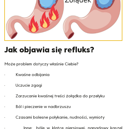
Jak objawia się refluks?
Może problem dotyczy właśnie Ciebie?
· Kwaśne odbijania
· Uczucie zgagi
· Zarzucanie kwaśnej treści żołądka do przełyku
· Ból i pieczenie w nadbrzuszu
· Czasami bolesne połykanie, nudności, wymioty
· Inne: bóle w klatce piersiowej, napadowy kaszel