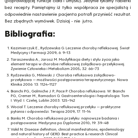
(poprawiającej funkcje ciała i umysłu). Jedynie łykamy tabletki
bez recepty. Pamiętajmy iż tylko współpraca ze specjalistą i
odpowiednie nastawienie pacjenta potrafi przynieść rezultat.
Bez zbędnych wymówek. Dzisiaj - nie jutro.
Bibliografia:
Kazimierczuk E., Rydzewska G. Leczenie choroby refleksowej. Świat
Medycyny i Farmacji 2009; 6: 9–13
Taraszewska A., Jarosz M. Modyfikacja diety i stylu życia jako
element terapii w chorobie refleksowej żołądkowo-przełykowej.
Żywienie Człowieka i Metabolizm 2005; 32: 66–73
Rydzewska G., Milewski J. Choroba refluksowa żołądkowo-
przełykowa — możliwości postępowania terapeutycznego. Nowa
Klinika 2006: 13: 1124–1127
Bianchi P.G., Galmiche J. P., Pace P. Choroba refluksowa. W: Bianchi
P.G., Cremer M., Ramadori G. Gastroenterologia i hepatologia. Tom
I. Wyd. I. Czelej, Lublin 2003: 125–142
Wocial T. Leczenie choroby refluksowej przełyku — praktyczne
pytania i odpowiedzi. Terapia 2009; 17: 11–14
Banks M. Choroba refluksowa przełyku: najnowsze badania i
postępowanie. Medycyna po Dyplomie 2010; 19: 39–48
Vakil N. Disease definition, clinical manifestations, epidemiology
and natural history of GERD. Best practice & research Clinical