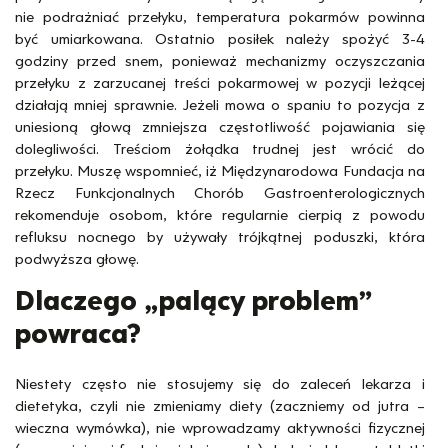
nie podrażniać przełyku, temperatura pokarmów powinna
być umiarkowana. Ostatnio posiłek należy spożyć 3-4
godziny przed snem, ponieważ mechanizmy oczyszczania
przełyku z zarzucanej treści pokarmowej w pozycji leżącej
działają mniej sprawnie. Jeżeli mowa o spaniu to pozycja z
uniesioną głową zmniejsza częstotliwość pojawiania się
dolegliwości. Treściom żołądka trudnej jest wrócić do
przełyku. Muszę wspomnieć, iż Międzynarodowa Fundacja na
Rzecz Funkcjonalnych Chorób Gastroenterologicznych
rekomenduje osobom, które regularnie cierpią z powodu
refluksu nocnego by używały trójkątnej poduszki, która
podwyższa głowę.
Dlaczego „palący problem”
powraca?
Niestety często nie stosujemy się do zaleceń lekarza i
dietetyka, czyli nie zmieniamy diety (zaczniemy od jutra –
wieczna wymówka), nie wprowadzamy aktywności fizycznej