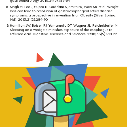
gastroenterology. 2010;24(6):759-64
Singh M, Lee J, Gupta N, Gaddam S, Smith BK, Wani SB, et al. Weight
loss can lead to resolution of gastroesophageal reflux disease
symptoms: a prospective intervention trial. Obesity (Silver Spring,
Md). 2013;21(2):284-90
Hamilton JW, Boisen RJ, Yamamoto DT, Wagner JL, Reichelderfer M.
Sleeping on a wedge diminishes exposure of the esophagus to
refluxed acid. Digestive Diseases and Sciences. 1988;33(5):518-22