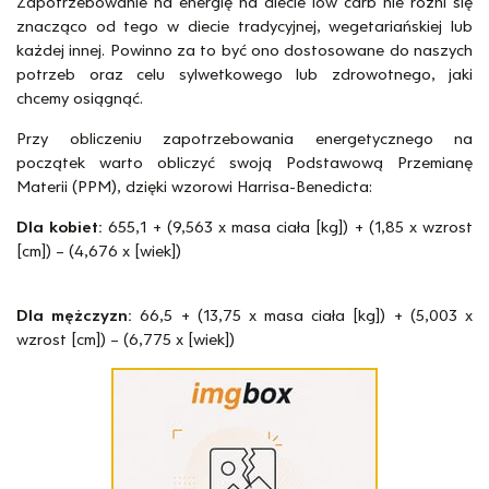
Zapotrzebowanie na energię na diecie low carb nie różni się
znacząco od tego w diecie tradycyjnej, wegetariańskiej lub
każdej innej. Powinno za to być ono dostosowane do naszych
potrzeb oraz celu sylwetkowego lub zdrowotnego, jaki
chcemy osiągnąć.
Przy obliczeniu zapotrzebowania energetycznego na
początek warto obliczyć swoją Podstawową Przemianę
Materii (PPM), dzięki wzorowi Harrisa-Benedicta:
Dla kobiet:
655,1 + (9,563 x masa ciała [kg]) + (1,85 x wzrost
[cm]) – (4,676 x [wiek])
Dla mężczyzn:
66,5 + (13,75 x masa ciała [kg]) + (5,003 x
wzrost [cm]) – (6,775 x [wiek])