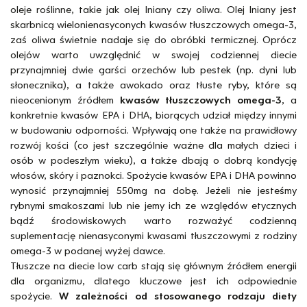
oleje roślinne, takie jak olej lniany czy oliwa. Olej lniany jest
skarbnicą wielonienasyconych kwasów tłuszczowych omega-3,
zaś oliwa świetnie nadaje się do obróbki termicznej. Oprócz
olejów warto uwzględnić w swojej codziennej diecie
przynajmniej dwie garści orzechów lub pestek (np. dyni lub
słonecznika), a także awokado oraz tłuste ryby, które są
nieocenionym źródłem
kwasów tłuszczowych omega-3
, a
konkretnie kwasów EPA i DHA, biorących udział między innymi
w budowaniu odporności. Wpływają one także na prawidłowy
rozwój kości (co jest szczególnie ważne dla małych dzieci i
osób w podeszłym wieku), a także dbają o dobrą kondycję
włosów, skóry i paznokci. Spożycie kwasów EPA i DHA powinno
wynosić przynajmniej 550mg na dobę. Jeżeli nie jesteśmy
rybnymi smakoszami lub nie jemy ich ze względów etycznych
bądź środowiskowych warto rozważyć codzienną
suplementację nienasyconymi kwasami tłuszczowymi z rodziny
omega-3 w podanej wyżej dawce.
Tłuszcze na diecie low carb stają się głównym źródłem energii
dla organizmu, dlatego kluczowe jest ich odpowiednie
spożycie.
W zależności od stosowanego rodzaju diety