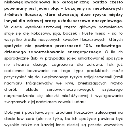
niskowęglowodanową lub ketogeniczną bardzo często
popełniany jest jeden błąd – bazujemy na niewłaściwych
źródłach tłuszczu, które stwarzają duże ryzyko między
innymi dla zdrowej pracy układu sercowo-naczyniowego.
W diecie wysokotłuszczowej często głównym pożywieniem
staje się olej kokosowy, jaja, boczek i tłuste mięso – są to
wszystko źródła nasyconych kwasów tłuszczowych, których
spożycie nie powinno przekraczać 10% całkowitego
dziennego zapotrzebowania energetycznego.
O ile ich
sporadyczne (lub w przypadku jajek umiarkowane) spożycie
nie stwarza dużego zagrożenia dla zdrowia, tak już
codzienne bazowanie na tego typu produktach może
przyczyniać się do zwiększonego ryzyka trójglicerydemii (czyli
nadmiaru trójglicerydów we krwi, zwiększających ryzyko
chorób układu sercowo-naczyniowego), szybszego
nagromadzania się blaszki miażdżycowej i występowania
związanych z jej nadmiarem zawału i udaru.
Dobrymi i podstawowymi źródłami tłuszczów zalecanymi na
diecie low carb (ale nie tylko, bo ich spożycie powinno być
wysokie także na każdej innej diecie) są przede wszystkim