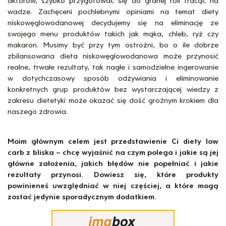
aktorów, szybko przygotować się do granej roli tracąc na
wadze. Zachęceni pochlebnymi opiniami na temat diety
niskowęglowodanowej decydujemy się na eliminację ze
swojego menu produktów takich jak mąka, chleb, ryż czy
makaron. Musimy być przy tym ostrożni, bo o ile dobrze
zbilansowana dieta niskowęglowodanowa może przynosić
realne, trwałe rezultaty, tak nagłe i samodzielne ingerowanie
w dotychczasowy sposób odżywiania i eliminowanie
konkretnych grup produktów bez wystarczającej wiedzy z
zakresu dietetyki może okazać się dość groźnym krokiem dla
naszego zdrowia.
Moim głównym celem jest przedstawienie Ci diety low
carb z bliska – chcę wyjaśnić na czym polega i jakie są jej
główne założenia, jakich błędów nie popełniać i jakie
rezultaty przynosi. Dowiesz się, które produkty
powinieneś uwzględniać w niej częściej, a które mogą
zostać jedynie sporadycznym dodatkiem.