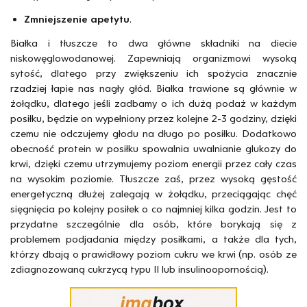
Zmniejszenie apetytu
.
Białka i tłuszcze to dwa główne składniki na diecie
niskowęglowodanowej. Zapewniają organizmowi wysoką
sytość, dlatego przy zwiększeniu ich spożycia znacznie
rzadziej łapie nas nagły głód. Białka trawione są głównie w
żołądku, dlatego jeśli zadbamy o ich dużą podaż w każdym
posiłku, będzie on wypełniony przez kolejne 2-3 godziny, dzięki
czemu nie odczujemy głodu na długo po posiłku. Dodatkowo
obecność protein w posiłku spowalnia uwalnianie glukozy do
krwi, dzięki czemu utrzymujemy poziom energii przez cały czas
na wysokim poziomie. Tłuszcze zaś, przez wysoką gęstość
energetyczną dłużej zalegają w żołądku, przeciągając chęć
sięgnięcia po kolejny posiłek o co najmniej kilka godzin. Jest to
przydatne szczególnie dla osób, które borykają się z
problemem podjadania między posiłkami, a także dla tych,
którzy dbają o prawidłowy poziom cukru we krwi (np. osób ze
zdiagnozowaną cukrzycą typu II lub insulinoopornością).