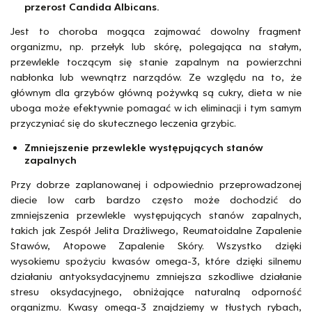
przerost Candida Albicans.
Jest to choroba mogąca zajmować dowolny fragment
organizmu, np. przełyk lub skórę, polegająca na stałym,
przewlekle toczącym się stanie zapalnym na powierzchni
nabłonka lub wewnątrz narządów. Ze względu na to, że
głównym dla grzybów główną pożywką są cukry, dieta w nie
uboga może efektywnie pomagać w ich eliminacji i tym samym
przyczyniać się do skutecznego leczenia grzybic.
Zmniejszenie przewlekle występujących stanów
zapalnych
Przy dobrze zaplanowanej i odpowiednio przeprowadzonej
diecie low carb bardzo często może dochodzić do
zmniejszenia przewlekle występujących stanów zapalnych,
takich jak Zespół Jelita Drażliwego, Reumatoidalne Zapalenie
Stawów, Atopowe Zapalenie Skóry. Wszystko dzięki
wysokiemu spożyciu kwasów omega-3, które dzięki silnemu
działaniu antyoksydacyjnemu zmniejsza szkodliwe działanie
stresu oksydacyjnego, obniżające naturalną odporność
organizmu. Kwasy omega-3 znajdziemy w tłustych rybach,