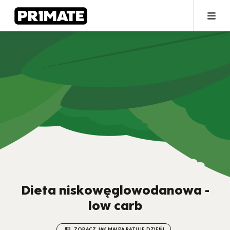
Dieta niskowęglowodanowa -
low carb
ZOBACZ JAK MAŁPA RATUJE DZIEŃ!