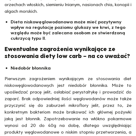
orzechach włoskich, siemieniu lnianym, nasionach chia, konopii i
algach morskich.
Dieta niskowęglowodanowa może mieć pozytywny
wpływ na regulację poziomu glukozy we krwi, z tego
względu może być zalecana osobom ze stwierdzoną
cukrzycą typu II.
Ewentualne zagrożenia wynikające ze
stosowania diety low carb – na co uważać?
Niedobór błonnika
Pierwszym zagrożeniem wynikającym ze stosowania diet
niskowęglowodanowych jest niedobór błonnika. Może to
upośledzać pracę jelit, osłabiać perystaltykę i prowadzić do
zaparć. Brak odpowiedniej ilości węglowodanów może także
przyczynić się do zaburzeń mikroflory jelit, przez to, że
konkretnym bakteriom może brakować ich głównej pożywki
jaką jest błonnik. Zapotrzebowanie na włókno pokarmowe
wynosi od 20 do 40g na dobę, dlatego uwzględniając
produkty węglowodanowe o niskim stopniu przetworzenia, a