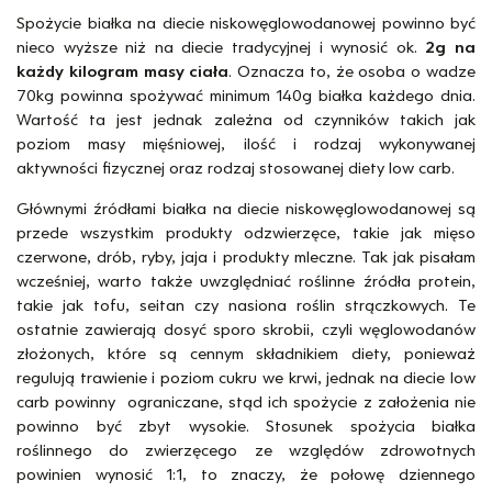
Spożycie białka na diecie niskowęglowodanowej powinno być
nieco wyższe niż na diecie tradycyjnej i wynosić ok.
2g na
każdy kilogram masy ciała
. Oznacza to, że osoba o wadze
70kg powinna spożywać minimum 140g białka każdego dnia.
Wartość ta jest jednak zależna od czynników takich jak
poziom masy mięśniowej, ilość i rodzaj wykonywanej
aktywności fizycznej oraz rodzaj stosowanej diety low carb.
Głównymi źródłami białka na diecie niskowęglowodanowej są
przede wszystkim produkty odzwierzęce, takie jak mięso
czerwone, drób, ryby, jaja i produkty mleczne. Tak jak pisałam
wcześniej, warto także uwzględniać roślinne źródła protein,
takie jak tofu, seitan czy nasiona roślin strączkowych. Te
ostatnie zawierają dosyć sporo skrobii, czyli węglowodanów
złożonych, które są cennym składnikiem diety, ponieważ
regulują trawienie i poziom cukru we krwi, jednak na diecie low
carb powinny ograniczane, stąd ich spożycie z założenia nie
powinno być zbyt wysokie. Stosunek spożycia białka
roślinnego do zwierzęcego ze względów zdrowotnych
powinien wynosić 1:1, to znaczy, że połowę dziennego