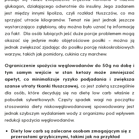
glukagon, działającego odwrotnie do insuliny. Jego zadanem
jest między innymi lipoliza, czyli rozkład tłuszczów, co ma
sprzyjać utracie kilogramów. Temat nie jest jednak jeszcze
wystarczająco zgłębiony, aby można było uznać tę informację
za fakt. Dla osób lubiących jeść duże porcje problemem mogą
okazać się jedynie mało objętościowe posiłki – można ją
jednak zwiększać zjadając do posiłku porcję niskoskrobiowych
warzyw, takich jak pomidory, cukinia czy marchew.
Ograniczenie spożycia węglowodanów do 50g na dobę i
tym samym wejście w stan ketozy może zmniejszać
apetyt, co minimalizuje ryzyko podjadania i zwiększa
szanse utraty tkanki tłuszczowej
, co jest zaletą szczególnie
dla osób, które decydują się na dietę low carb właśnie z
pobudek sylwetkowych. Częsty spadek wagi na początku
stosowania diety niskowęglowodanowej spowodowany jest
jednak szybszym wydalaniem wody z organizmu pod wpływem
redukcji spożycia węglowodanów.
Diety low carb są zalecane osobom zmagającym się z
przerostami grzybicznymi, takimi jak na przykład