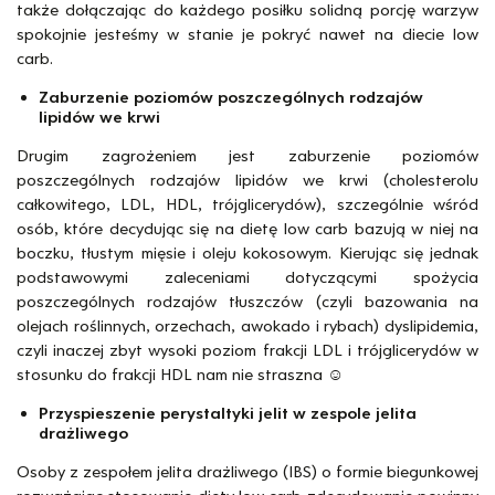
także dołączając do każdego posiłku solidną porcję warzyw
spokojnie jesteśmy w stanie je pokryć nawet na diecie low
carb.
Zaburzenie poziomów poszczególnych rodzajów
lipidów we krwi
Drugim zagrożeniem jest zaburzenie poziomów
poszczególnych rodzajów lipidów we krwi (cholesterolu
całkowitego, LDL, HDL, trójglicerydów), szczególnie wśród
osób, które decydując się na dietę low carb bazują w niej na
boczku, tłustym mięsie i oleju kokosowym. Kierując się jednak
podstawowymi zaleceniami dotyczącymi spożycia
poszczególnych rodzajów tłuszczów (czyli bazowania na
olejach roślinnych, orzechach, awokado i rybach) dyslipidemia,
czyli inaczej zbyt wysoki poziom frakcji LDL i trójglicerydów w
stosunku do frakcji HDL nam nie straszna ☺
Przyspieszenie perystaltyki jelit w zespole jelita
drażliwego
Osoby z zespołem jelita drażliwego (IBS) o formie biegunkowej