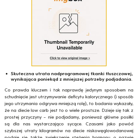
Skuteczna utrata nadprogramowej tkanki tłuszczowej,
wynikająca poniekąd z mniejszej potrzeby podjadania.
Co prawda kluczem i tak naprawdę jedynym sposobem na
schudnięcie jest utrzymywanie deficytu kalorycznego (i sposób
jego utrzymania odgrywa mniejszą rolę), to badania wykazały,
że na diecie low carb jest to o wiele prostsze. Dzieje się tak z
prostej przyczyny – nie podjadamy, ponieważ główne posiłki
są dla nas wystarczająco sycące. Czasami jako powód
szybszej utraty kilogramów na diecie niskowęglowodanowej
podaje się także zwiększenie stężenia hormonu o nazwie