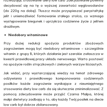
rozważając stosowanie diety low carb zdecydowanie powinny
decydować się na tę o wyższej zawartości węglowodanów
(do 220g na dobę). Tłuszcz może przyspieszać perystaltykę
jelit i uniemożliwiać formowanie stałego stolca, co wzmaga
występowanie biegunek i uprzykrza codzienne życie z jelitem
drażliwym.
Niedobory witaminowe
Przy dużej redukcji spożycia produktów zbożowych
zagrożeniem mogą być niedobory witaminowe – szczególnie
witamin z grupy B, których działanie jest szerokie zwłaszcza w
kwestii prawidłowej pracy układu nerwowego. Warto postawić
na spożycie roślin strączkowych i zielonych warzyw liściastych.
Jak widać, przy wystarczającej wiedzy na temat zdrowego
odżywiania i prawidłowego komponowania codziennych
posiłków każde zagrożenie wynikające z nieumiejętnego
stosowania diety low carb da się skutecznie zminimalizować. Z
pomocą zdecydowanie może przyjść Czarna Małpa, której
małpi dietetycy zadbają o to, aby każdy Twój posiłek na diecie
low carb był dobrze zbilansowany.