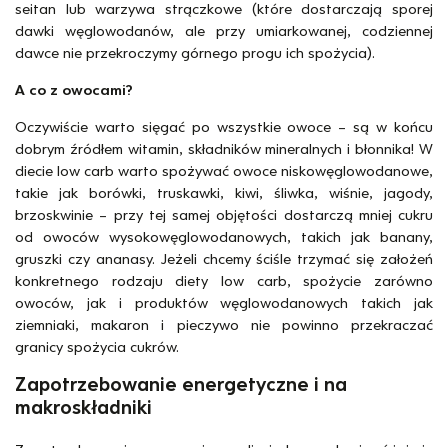
seitan lub warzywa strączkowe (które dostarczają sporej
dawki węglowodanów, ale przy umiarkowanej, codziennej
dawce nie przekroczymy górnego progu ich spożycia).
A co z owocami?
Oczywiście warto sięgać po wszystkie owoce – są w końcu
dobrym źródłem witamin, składników mineralnych i błonnika! W
diecie low carb warto spożywać owoce niskowęglowodanowe,
takie jak borówki, truskawki, kiwi, śliwka, wiśnie, jagody,
brzoskwinie – przy tej samej objętości dostarczą mniej cukru
od owoców wysokowęglowodanowych, takich jak banany,
gruszki czy ananasy. Jeżeli chcemy ściśle trzymać się założeń
konkretnego rodzaju diety low carb, spożycie zarówno
owoców, jak i produktów węglowodanowych takich jak
ziemniaki, makaron i pieczywo nie powinno przekraczać
granicy spożycia cukrów.
Zapotrzebowanie energetyczne i na
makroskładniki