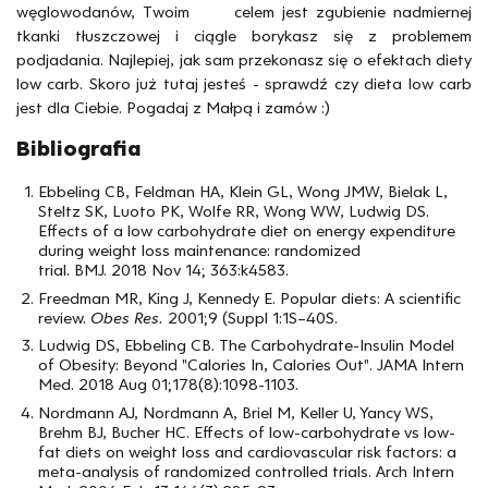
węglowodanów, Twoim celem jest zgubienie nadmiernej
tkanki tłuszczowej i ciągle borykasz się z problemem
podjadania. Najlepiej, jak sam przekonasz się o efektach diety
low carb. Skoro już tutaj jesteś - sprawdź czy dieta low carb
jest dla Ciebie. Pogadaj z Małpą i zamów :)
Bibliografia
Ebbeling CB, Feldman HA, Klein GL, Wong JMW, Bielak L,
Steltz SK, Luoto PK, Wolfe RR, Wong WW, Ludwig DS.
Effects of a low carbohydrate diet on energy expenditure
during weight loss maintenance: randomized
trial. BMJ. 2018 Nov 14; 363:k4583.
Freedman MR, King J, Kennedy E. Popular diets: A scientific
review.
Obes Res.
2001;9 (Suppl 1:1S–40S.
Ludwig DS, Ebbeling CB. The Carbohydrate-Insulin Model
of Obesity: Beyond "Calories In, Calories Out". JAMA Intern
Med. 2018 Aug 01;178(8):1098-1103.
Nordmann AJ, Nordmann A, Briel M, Keller U, Yancy WS,
Brehm BJ, Bucher HC. Effects of low-carbohydrate vs low-
fat diets on weight loss and cardiovascular risk factors: a
meta-analysis of randomized controlled trials. Arch Intern