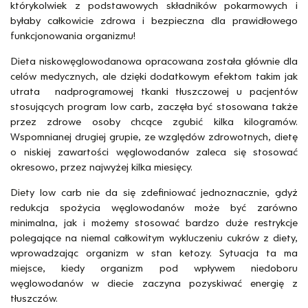
którykolwiek z podstawowych składników pokarmowych i
byłaby całkowicie zdrowa i bezpieczna dla prawidłowego
funkcjonowania organizmu!
Dieta niskowęglowodanowa opracowana została głównie dla
celów medycznych, ale dzięki dodatkowym efektom takim jak
utrata nadprogramowej tkanki tłuszczowej u pacjentów
stosujących program low carb, zaczęła być stosowana także
przez zdrowe osoby chcące zgubić kilka kilogramów.
Wspomnianej drugiej grupie, ze względów zdrowotnych, dietę
o niskiej zawartości węglowodanów zaleca się stosować
okresowo, przez najwyżej kilka miesięcy.
Diety low carb nie da się zdefiniować jednoznacznie, gdyż
redukcja spożycia węglowodanów może być zarówno
minimalna, jak i możemy stosować bardzo duże restrykcje
polegające na niemal całkowitym wykluczeniu cukrów z diety,
wprowadzając organizm w stan ketozy. Sytuacja ta ma
miejsce, kiedy organizm pod wpływem niedoboru
węglowodanów w diecie zaczyna pozyskiwać energię z
tłuszczów.