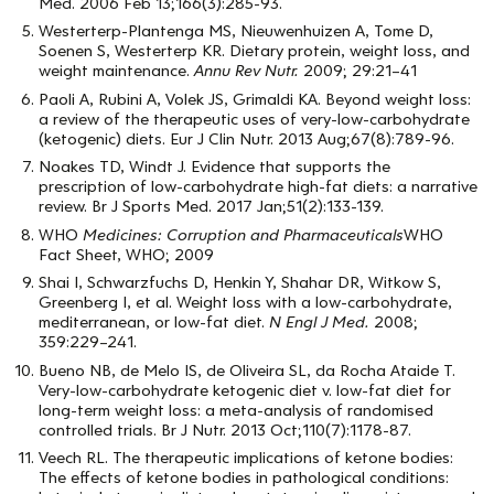
Med. 2006 Feb 13;166(3):285-93.
Westerterp-Plantenga MS, Nieuwenhuizen A, Tome D,
Soenen S, Westerterp KR. Dietary protein, weight loss, and
weight maintenance.
Annu Rev Nutr.
2009; 29:21–41
Paoli A, Rubini A, Volek JS, Grimaldi KA. Beyond weight loss:
a review of the therapeutic uses of very-low-carbohydrate
(ketogenic) diets. Eur J Clin Nutr. 2013 Aug;67(8):789-96.
Noakes TD, Windt J. Evidence that supports the
prescription of low-carbohydrate high-fat diets: a narrative
review. Br J Sports Med. 2017 Jan;51(2):133-139.
WHO
Medicines: Corruption and Pharmaceuticals
WHO
Fact Sheet, WHO; 2009
Shai I, Schwarzfuchs D, Henkin Y, Shahar DR, Witkow S,
Greenberg I, et al. Weight loss with a low-carbohydrate,
mediterranean, or low-fat diet.
N Engl J Med.
2008;
359:229–241.
Bueno NB, de Melo IS, de Oliveira SL, da Rocha Ataide T.
Very-low-carbohydrate ketogenic diet v. low-fat diet for
long-term weight loss: a meta-analysis of randomised
controlled trials. Br J Nutr. 2013 Oct;110(7):1178-87.
Veech RL. The therapeutic implications of ketone bodies:
The effects of ketone bodies in pathological conditions: