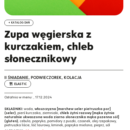
KATALOG DAŃ
Zupa węgierska z
kurczakiem, chleb
słonecznikowy
II ŚNIADANIE, PODWIECZOREK, KOLACJA
ELASTIC
Ostatnio w menu:
,
17.12.2024
SKŁADNIKI:
woda,
włoszczyzna [marchew seler pietruszka por]
(seler)
, pierś kurczaka, ziemniaki,
chleb żytni razowy [mąka żytnia
naturalnie ukwaszona woda ziarno słonecznika mąka pszenna sól]
(gluten)
, cebula, papryka, pomidory z puszki, czosnek, olej rzepakowy,
pietruszka liście, liść laurowy, kminek, papryka mielona, pieprz, sól