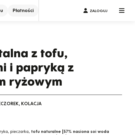
nu
Płatności
ZALOGUJ
alna z tofu,
i i papryką z
m ryżowym
IECZOREK, KOLACJA
ryka, pieczarka,
tofu naturalne [57% nasiona soi woda