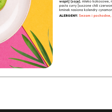
wapń] (soję)
, mleko kokosowe, 
pasta curry [suszone chili czerw
kminek nasiona kolendry cynamo
ALERGENY:
Sezam i pochodne,