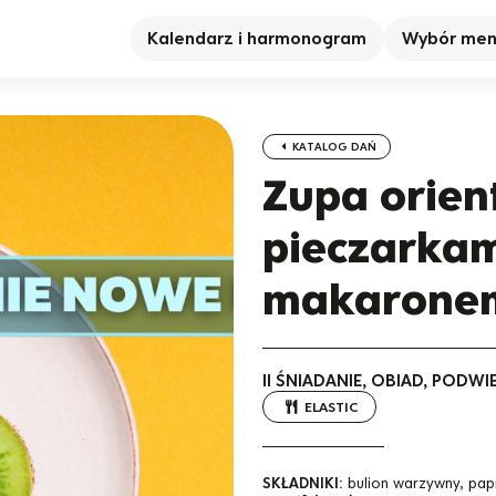
Kalendarz i harmonogram
Wybór me
KATALOG DAŃ
Zupa orient
pieczarkam
makarone
II ŚNIADANIE, OBIAD, PODW
ELASTIC
SKŁADNIKI:
bulion warzywny, pap