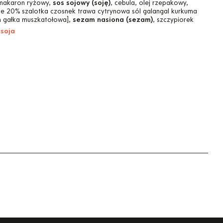
makaron ryżowy,
sos sojowy (soję)
, cebula, olej rzepakowy,
one 20% szalotka czosnek trawa cytrynowa sól galangal kurkuma
n gałka muszkatołowa],
sezam nasiona (sezam)
, szczypiorek
 soja