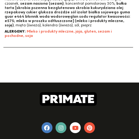
czosnek,
sezam nasiona (sezam)
, koncentrat pomidorowy 30%,
bułka
tarta [skrobia pszenna bezglutenowa skrobia kukurydziana olej
rzepakowy cukier glukoza drożdże sól izolat białka sojowego guma
guar e464 błonnik woda wodorowęglan sodu regulator kwasowości:
e575; mleko w proszku odtłuszczone] (mleko i produkty mleczne,
soję)
, mięta (świeża), kolendra (świeża), sól, pieprz
ALERGENY:
Mleko i produkty mleczne, jaja, gluten, sezam i
pochodne, soja