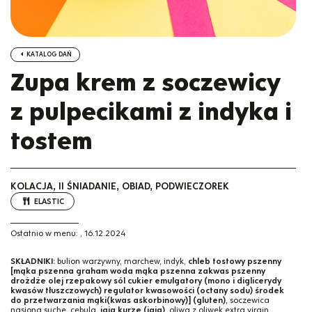
KATALOG DAŃ
Zupa krem z soczewicy
z pulpecikami z indyka i
tostem
KOLACJA, II ŚNIADANIE, OBIAD, PODWIECZOREK
ELASTIC
Ostatnio w menu:
,
16.12.2024
SKŁADNIKI:
bulion warzywny, marchew, indyk,
chleb tostowy pszenny
[mąka pszenna graham woda mąka pszenna zakwas pszenny
drożdże olej rzepakowy sól cukier emulgatory (mono i diglicerydy
kwasów tłuszczowych) regulator kwasowości (octany sodu) środek
do przetwarzania mąki(kwas askorbinowy)] (gluten)
, soczewica
nasiona suche, cebula,
jaja kurze (jaja)
, oliwa z oliwek extra virgin,