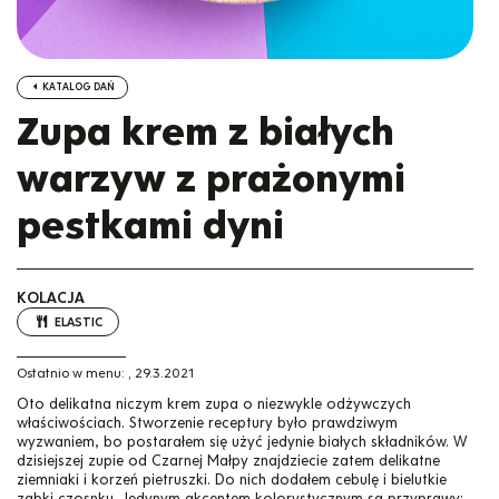
KATALOG DAŃ
Zupa krem z białych
warzyw z prażonymi
pestkami dyni
KOLACJA
ELASTIC
Ostatnio w menu:
,
29.3.2021
Oto delikatna niczym krem zupa o niezwykle odżywczych
właściwościach. Stworzenie receptury było prawdziwym
wyzwaniem, bo postarałem się użyć jedynie białych składników. W
dzisiejszej zupie od Czarnej Małpy znajdziecie zatem delikatne
ziemniaki i korzeń pietruszki. Do nich dodałem cebulę i bielutkie
ząbki czosnku. Jedynym akcentem kolorystycznym są przyprawy: