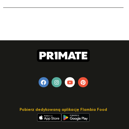
Pobierz dedykowaną aplikację Flambia Food