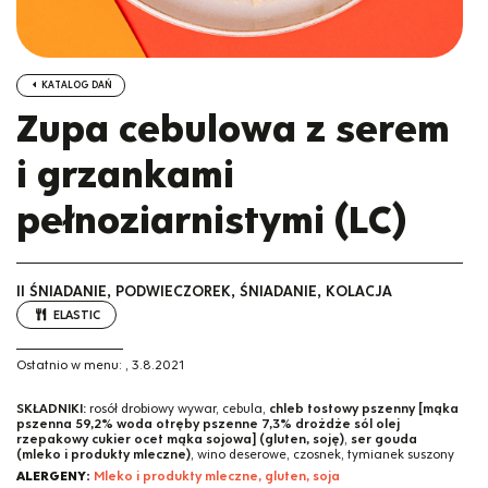
KATALOG DAŃ
Zupa cebulowa z serem
i grzankami
pełnoziarnistymi (LC)
II ŚNIADANIE, PODWIECZOREK, ŚNIADANIE, KOLACJA
ELASTIC
Ostatnio w menu:
,
3.8.2021
SKŁADNIKI:
rosół drobiowy wywar, cebula,
chleb tostowy pszenny [mąka
pszenna 59,2% woda otręby pszenne 7,3% drożdże sól olej
rzepakowy cukier ocet mąka sojowa] (gluten, soję)
,
ser gouda
(mleko i produkty mleczne)
, wino deserowe, czosnek, tymianek suszony
ALERGENY:
Mleko i produkty mleczne, gluten, soja