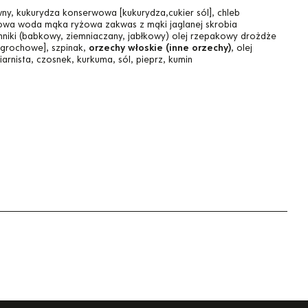
wny, kukurydza konserwowa [kukurydza,cukier sól], chleb
owa woda mąka ryżowa zakwas z mąki jaglanej skrobia
niki (babkowy, ziemniaczany, jabłkowy) olej rzepakowy drożdże
o grochowe], szpinak,
orzechy włoskie (inne orzechy)
, olej
rnista, czosnek, kurkuma, sól, pieprz, kumin