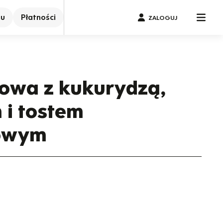
nu
Płatności
ZALOGUJ
owa z kukurydzą,
 i tostem
owym