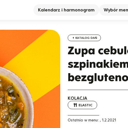
Kalendarz i harmonogram
Wybór me
KATALOG DAŃ
Zupa cebul
szpinakiem
bezgluten
KOLACJA
ELASTIC
Ostatnio w menu:
,
1.2.2021