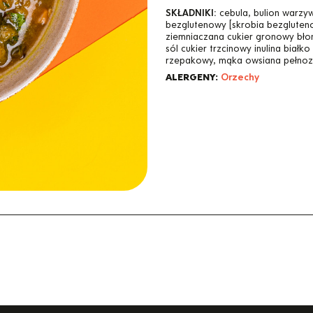
SKŁADNIKI:
cebula, bulion warzy
bezglutenowy [skrobia bezgluten
ziemniaczana cukier gronowy błon
sól cukier trzcinowy inulina białk
rzepakowy, mąka owsiana pełnozia
ALERGENY:
Orzechy