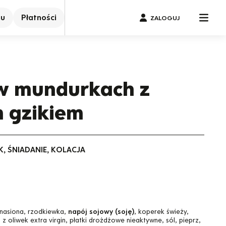
nu
Płatności
ZALOGUJ
 w mundurkach z
 gzikiem
K, ŚNIADANIE, KOLACJA
k nasiona, rzodkiewka,
napój sojowy (soję)
, koperek świeży,
 z oliwek extra virgin, płatki drożdżowe nieaktywne, sól, pieprz,