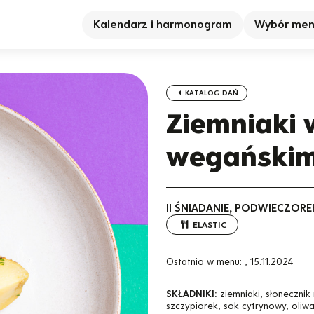
Kalendarz i harmonogram
Wybór me
KATALOG DAŃ
Ziemniaki
wegańskim
II ŚNIADANIE, PODWIECZORE
ELASTIC
Ostatnio w menu:
,
15.11.2024
SKŁADNIKI:
ziemniaki, słoneczni
szczypiorek, sok cytrynowy, oliwa