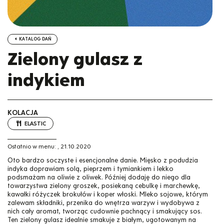
KATALOG DAŃ
Zielony gulasz z
indykiem
KOLACJA
ELASTIC
Ostatnio w menu:
,
21.10.2020
Oto bardzo soczyste i esencjonalne danie. Mięsko z podudzia
indyka doprawiam solą, pieprzem i tymiankiem i lekko
podsmażam na oliwie z oliwek. Później dodaję do niego dla
towarzystwa zielony groszek, posiekaną cebulkę i marchewkę,
kawałki różyczek brokułów i koper włoski. Mleko sojowe, którym
zalewam składniki, przenika do wnętrza warzyw i wydobywa z
nich cały aromat, tworząc cudownie pachnący i smakujący sos.
Ten zielony gulasz idealnie smakuje z białym, ugotowanym na