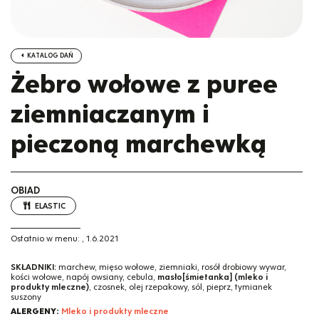
KATALOG DAŃ
Żebro wołowe z puree
ziemniaczanym i
pieczoną marchewką
OBIAD
ELASTIC
Ostatnio w menu:
,
1.6.2021
SKŁADNIKI:
marchew, mięso wołowe, ziemniaki, rosół drobiowy wywar,
kości wołowe, napój owsiany, cebula,
masło[śmietanka] (mleko i
produkty mleczne)
, czosnek, olej rzepakowy, sól, pieprz, tymianek
suszony
ALERGENY:
Mleko i produkty mleczne