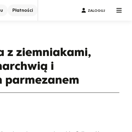
nu
Płatności
ZALOGUJ
 z ziemniakami,
archwią i
m parmezanem