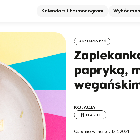
Kalendarz i harmonogram
Wybór me
KATALOG DAŃ
Zapiekanka
papryką, m
wegański
KOLACJA
ELASTIC
Ostatnio w menu:
,
12.4.2021