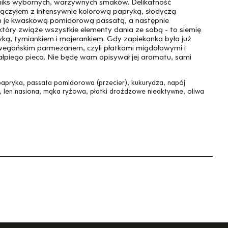
iks wybornych, warzywnych smaków. Delikatność
ączyłem z intensywnie kolorową papryką, słodyczą
em je kwaskową pomidorową passatą, a następnie
który zwiąże wszystkie elementy dania ze sobą - to siemię
yką, tymiankiem i majerankiem. Gdy zapiekanka była już
egańskim parmezanem, czyli płatkami migdałowymi i
piego pieca. Nie będę wam opisywał jej aromatu, sami
papryka, passata pomidorowa (przecier), kukurydza, napój
, len nasiona, mąka ryżowa, płatki drożdżowe nieaktywne, oliwa