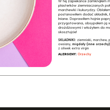
W tej zapiekance zamknąłem m
plasterków ziemniaczanych poł
marchewki i kukurydzy. Oblał
postanowiłem dodać składnik, 
lniane. Doprawiłem hojnie papr
przygotowana, obsypałem ją w
drożdżowymi i włożyłem do mał
skosztujcie!
SKŁADNIKI:
ziemniaki, marchew, 
owsiany,
migdały (inne orzechy)
z oliwek extra virgin
ALERGENY:
Orzechy