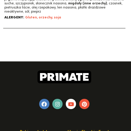
suche, szczypiorek, słonecznik nasiona,
migdały (inne orzechy)
, czosnek,
pietruszka liście, olej rzepakowy, len nasiona, płatki drożdżowe
nieaktywne, sól, pieprz
ALERGENY:
Gluten, orzechy, soja