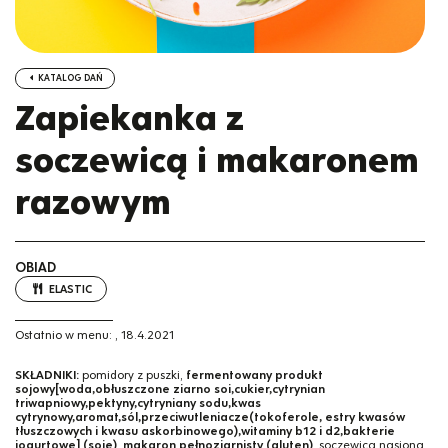
KATALOG DAŃ
Zapiekanka z
soczewicą i makaronem
razowym
OBIAD
ELASTIC
Ostatnio w menu:
,
18.4.2021
SKŁADNIKI:
pomidory z puszki,
fermentowany produkt
sojowy[woda,obłuszczone ziarno soi,cukier,cytrynian
triwapniowy,pektyny,cytryniany sodu,kwas
cytrynowy,aromat,sól,przeciwutleniacze(tokoferole, estry kwasów
tłuszczowych i kwasu askorbinowego),witaminy b12 i d2,bakterie
jogurtowe] (soję)
,
makaron pełnoziarnisty (gluten)
, soczewica nasiona