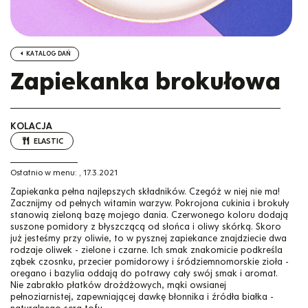
KATALOG DAŃ
Zapiekanka brokułowa
KOLACJA
ELASTIC
Ostatnio w menu:
,
17.3.2021
Zapiekanka pełna najlepszych składników. Czegóż w niej nie ma!
Zacznijmy od pełnych witamin warzyw. Pokrojona cukinia i brokuły
stanowią zieloną bazę mojego dania. Czerwonego koloru dodają
suszone pomidory z błyszczącą od słońca i oliwy skórką. Skoro
już jesteśmy przy oliwie, to w pysznej zapiekance znajdziecie dwa
rodzaje oliwek - zielone i czarne. Ich smak znakomicie podkreśla
ząbek czosnku, przecier pomidorowy i śródziemnomorskie zioła -
oregano i bazylia oddają do potrawy cały swój smak i aromat.
Nie zabrakło płatków drożdżowych, mąki owsianej
pełnoziarnistej, zapewniającej dawkę błonnika i źródła białka -