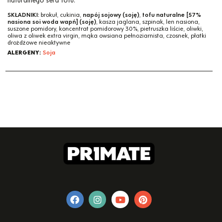
naturalnego sera tofu.
SKŁADNIKI:
brokuł, cukinia,
napój sojowy (soję)
,
tofu naturalne [57%
nasiona soi woda wapń] (soję)
, kasza jaglana, szpinak, len nasiona,
suszone pomidory, koncentrat pomidorowy 30%, pietruszka liście, oliwki,
oliwa z oliwek extra virgin, mąka owsiana pełnoziarnista, czosnek, płatki
drożdżowe nieaktywne
ALERGENY:
Soja