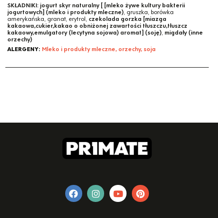
SKŁADNIKI:
jogurt skyr naturalny [ [mleko żywe kultury bakterii
jogurtowych] (mleko i produkty mleczne)
, gruszka, borówka
amerykańska, granat, erytrol,
czekolada gorzka [miazga
kakaowa,cukier,kakao o obniżonej zawartości tłuszczu,tłuszcz
kakaowy,emulgatory (lecytyna sojowa) aromat] (soję)
,
migdały (inne
orzechy)
ALERGENY:
Mleko i produkty mleczne, orzechy, soja