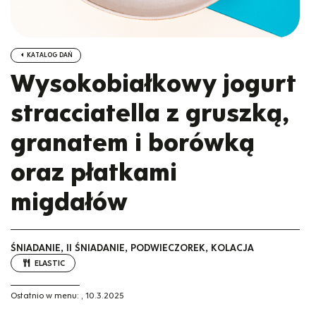
KATALOG DAŃ
Wysokobiałkowy jogurt
stracciatella z gruszką,
granatem i borówką
oraz płatkami
migdałów
ŚNIADANIE, II ŚNIADANIE, PODWIECZOREK, KOLACJA
ELASTIC
Ostatnio w menu:
,
10.3.2025