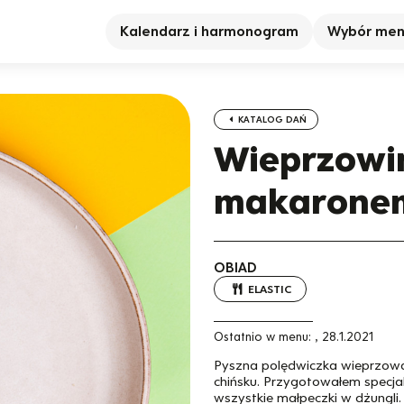
Kalendarz i harmonogram
Wybór me
KATALOG DAŃ
Wieprzowi
makaronem
OBIAD
ELASTIC
Ostatnio w menu:
,
28.1.2021
Pyszna polędwiczka wieprzowa 
chińsku. Przygotowałem specja
wszystkie małpeczki w dżungli