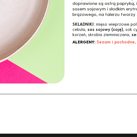
doprawione są ostrą papryką, 
sosem sojowym i słodkim erytr
brązowego, na talerzu tworzy
SKŁADNIKI:
mięso wieprzowe pol
cebula,
sos sojowy (soję)
, sok c
korzeń, skrobia ziemniaczana,
se
ALERGENY:
Sezam i pochodne,