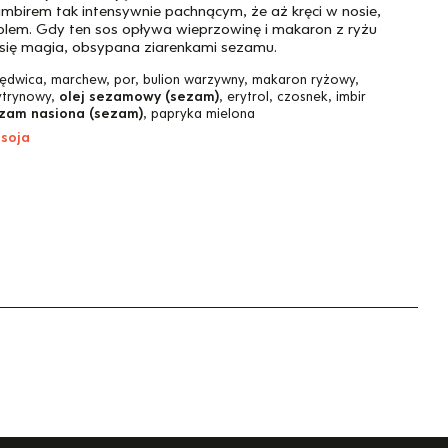
imbirem tak intensywnie pachnącym, że aż kręci w nosie,
olem. Gdy ten sos opływa wieprzowinę i makaron z ryżu
 się magia, obsypana ziarenkami sezamu.
ędwica, marchew, por, bulion warzywny, makaron ryżowy,
ytrynowy,
olej sezamowy (sezam)
, erytrol, czosnek, imbir
zam nasiona (sezam)
, papryka mielona
 soja