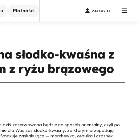
nu
Płatności
ZALOGUJ
na słodko-kwaśna z
 z ryżu brązowego
dziś zaserwowana będzie na sposób orientalny, czyli po
lnie dla Was sos słodko-kwaśny, za którym przepadają
. Smakuje zaskakująco — marchewka, cebulka i czosnek