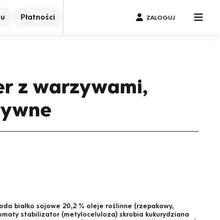
nu
Płatności
ZALOGUJ
r z warzywami,
zywne
oda białko sojowe 20,2 % oleje roślinne (rzepakowy,
maty stabilizator (metyloceluloza) skrobia kukurydziana