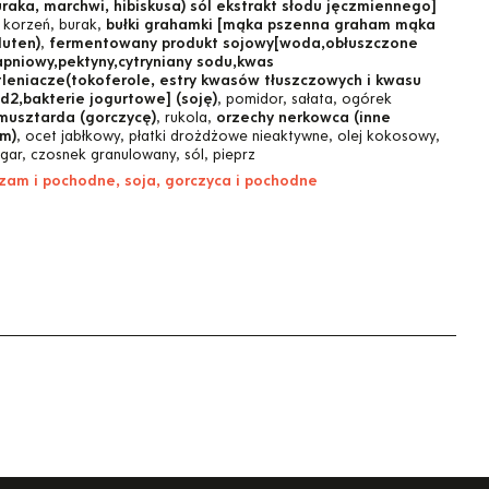
uraka, marchwi, hibiskusa) sól ekstrakt słodu jęczmiennego]
a korzeń, burak,
bułki grahamki [mąka pszenna graham mąka
luten)
,
fermentowany produkt sojowy[woda,obłuszczone
wapniowy,pektyny,cytryniany sodu,kwas
tleniacze(tokoferole, estry kwasów tłuszczowych i kwasu
d2,bakterie jogurtowe] (soję)
, pomidor, sałata, ogórek
musztarda (gorczycę)
, rukola,
orzechy nerkowca (inne
m)
, ocet jabłkowy, płatki drożdżowe nieaktywne, olej kokosowy,
agar, czosnek granulowany, sól, pieprz
ezam i pochodne, soja, gorczyca i pochodne