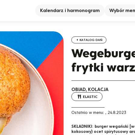
Kalendarz i harmonogram
Wybór me
KATALOG DAŃ
Wegeburge
frytki war
OBIAD, KOLACJA
ELASTIC
Ostatnio w menu:
,
24.8.2023
SKŁADNIKI:
burger wegański [w
kokosowy) ocet spirytusowy aro