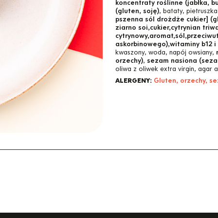
koncentraty roślinne (jabłka, b
(gluten, soję)
, bataty, pietruszk
pszenna sól drożdże cukier] (g
ziarno soi,cukier,cytrynian tri
cytrynowy,aromat,sól,przeciwu
askorbinowego),witaminy b12 i 
kwaszony, woda, napój owsiany,
orzechy)
,
sezam nasiona (seza
oliwa z oliwek extra virgin, agar 
ALERGENY:
Gluten, orzechy, s