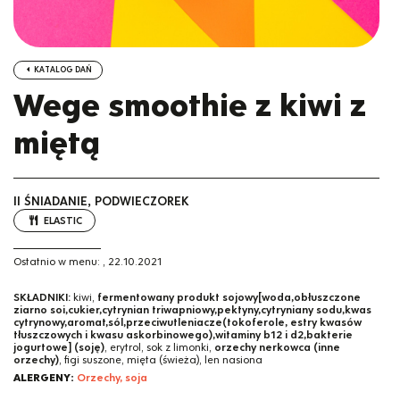
KATALOG DAŃ
Wege smoothie z kiwi z
miętą
II ŚNIADANIE, PODWIECZOREK
ELASTIC
Ostatnio w menu:
,
22.10.2021
SKŁADNIKI:
kiwi,
fermentowany produkt sojowy[woda,obłuszczone
ziarno soi,cukier,cytrynian triwapniowy,pektyny,cytryniany sodu,kwas
cytrynowy,aromat,sól,przeciwutleniacze(tokoferole, estry kwasów
tłuszczowych i kwasu askorbinowego),witaminy b12 i d2,bakterie
jogurtowe] (soję)
, erytrol, sok z limonki,
orzechy nerkowca (inne
orzechy)
, figi suszone, mięta (świeża), len nasiona
ALERGENY:
Orzechy, soja