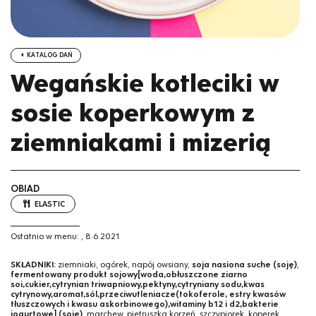
KATALOG DAŃ
Wegańskie kotleciki w
sosie koperkowym z
ziemniakami i mizerią
OBIAD
ELASTIC
Ostatnio w menu:
,
8.6.2021
SKŁADNIKI:
ziemniaki, ogórek, napój owsiany,
soja nasiona suche (soję)
,
fermentowany produkt sojowy[woda,obłuszczone ziarno
soi,cukier,cytrynian triwapniowy,pektyny,cytryniany sodu,kwas
cytrynowy,aromat,sól,przeciwutleniacze(tokoferole, estry kwasów
tłuszczowych i kwasu askorbinowego),witaminy b12 i d2,bakterie
jogurtowe] (soję)
, marchew, pietruszka korzeń, szczypiorek, koperek