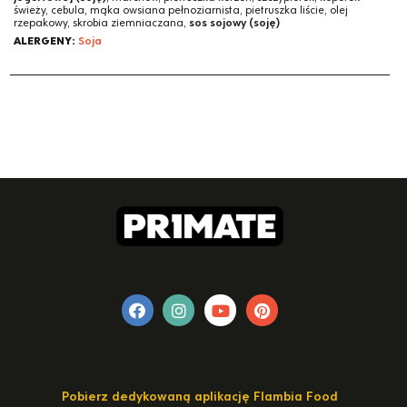
świeży, cebula, mąka owsiana pełnoziarnista, pietruszka liście, olej
rzepakowy, skrobia ziemniaczana,
sos sojowy (soję)
ALERGENY:
Soja
Pobierz dedykowaną aplikację Flambia Food