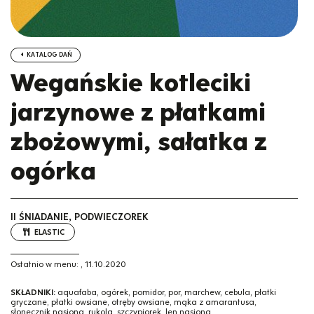
KATALOG DAŃ
Wegańskie kotleciki
jarzynowe z płatkami
zbożowymi, sałatka z
ogórka
II ŚNIADANIE, PODWIECZOREK
ELASTIC
Ostatnio w menu:
,
11.10.2020
SKŁADNIKI:
aquafaba, ogórek, pomidor, por, marchew, cebula, płatki
gryczane, płatki owsiane, otręby owsiane, mąka z amarantusa,
słonecznik nasiona, rukola, szczypiorek, len nasiona