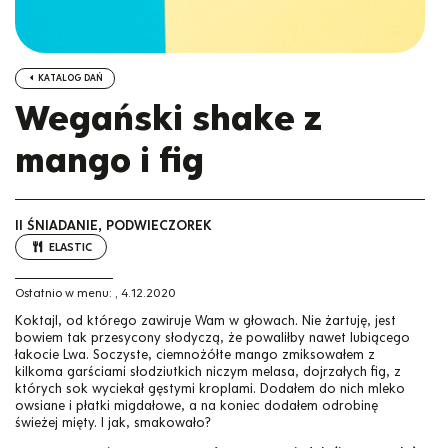
KATALOG DAŃ
Wegański shake z
mango i fig
II ŚNIADANIE, PODWIECZOREK
ELASTIC
Ostatnio w menu:
,
4.12.2020
Koktajl, od którego zawiruje Wam w głowach. Nie żartuję, jest
bowiem tak przesycony słodyczą, że powaliłby nawet lubiącego
łakocie Lwa. Soczyste, ciemnożółte mango zmiksowałem z
kilkoma garściami słodziutkich niczym melasa, dojrzałych fig, z
których sok wyciekał gęstymi kroplami. Dodałem do nich mleko
owsiane i płatki migdałowe, a na koniec dodałem odrobinę
świeżej mięty. I jak, smakowało?