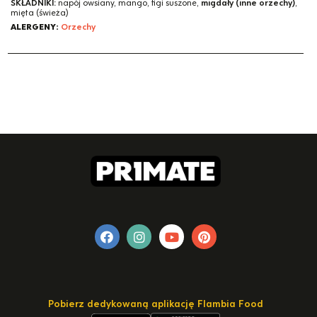
SKŁADNIKI:
napój owsiany, mango, figi suszone,
migdały (inne orzechy)
,
mięta (świeża)
ALERGENY:
Orzechy
Pobierz dedykowaną aplikację Flambia Food