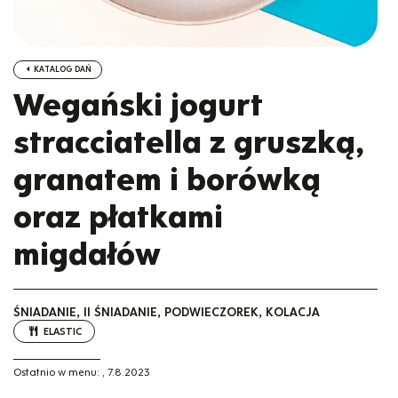
KATALOG DAŃ
Wegański jogurt
stracciatella z gruszką,
granatem i borówką
oraz płatkami
migdałów
ŚNIADANIE, II ŚNIADANIE, PODWIECZOREK, KOLACJA
ELASTIC
Ostatnio w menu:
,
7.8.2023