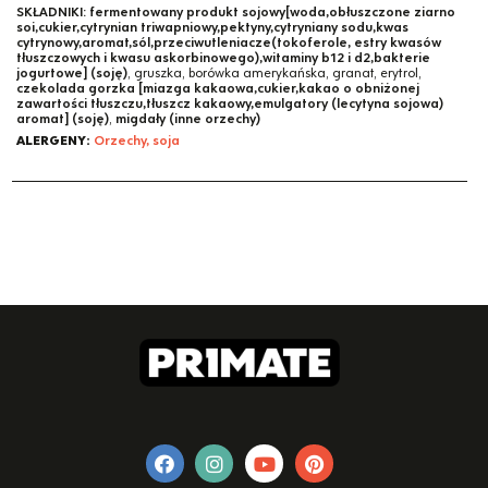
SKŁADNIKI:
fermentowany produkt sojowy[woda,obłuszczone ziarno
soi,cukier,cytrynian triwapniowy,pektyny,cytryniany sodu,kwas
cytrynowy,aromat,sól,przeciwutleniacze(tokoferole, estry kwasów
tłuszczowych i kwasu askorbinowego),witaminy b12 i d2,bakterie
jogurtowe] (soję)
, gruszka, borówka amerykańska, granat, erytrol,
czekolada gorzka [miazga kakaowa,cukier,kakao o obniżonej
zawartości tłuszczu,tłuszcz kakaowy,emulgatory (lecytyna sojowa)
aromat] (soję)
,
migdały (inne orzechy)
ALERGENY:
Orzechy, soja