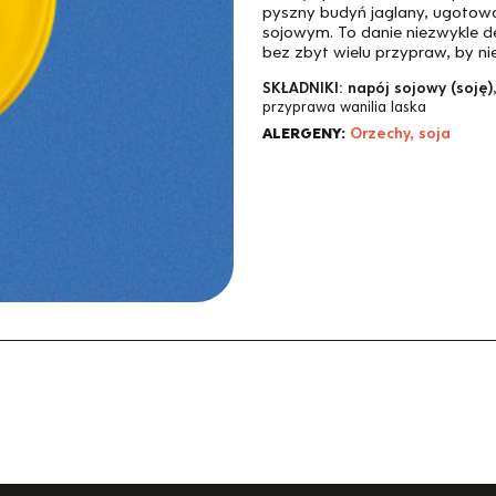
pyszny budyń jaglany, ugotowa
sojowym. To danie niezwykle de
bez zbyt wielu przypraw, by n
SKŁADNIKI:
napój sojowy (soję)
przyprawa wanilia laska
ALERGENY:
Orzechy, soja