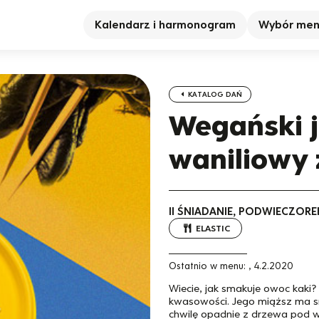
Kalendarz i harmonogram
Wybór me
KATALOG DAŃ
Wegański 
waniliowy 
II ŚNIADANIE, PODWIECZORE
ELASTIC
Ostatnio w menu:
,
4.2.2020
Wiecie, jak smakuje owoc kaki?
kwasowości. Jego miąższ ma smak
chwilę opadnie z drzewa pod w