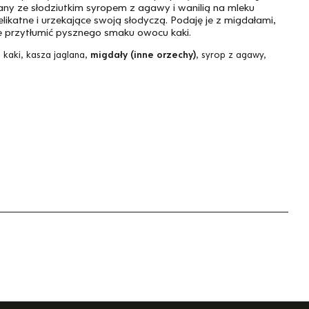
ny ze słodziutkim syropem z agawy i wanilią na mleku
likatne i urzekające swoją słodyczą. Podaję je z migdałami,
ie przytłumić pysznego smaku owocu kaki.
, kaki, kasza jaglana,
migdały (inne orzechy)
, syrop z agawy,