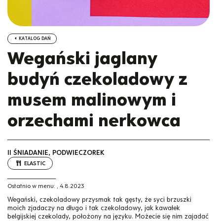
KATALOG DAŃ
Wegański jaglany
budyń czekoladowy z
musem malinowym i
orzechami nerkowca
II ŚNIADANIE, PODWIECZOREK
ELASTIC
Ostatnio w menu:
,
4.8.2023
Wegański, czekoladowy przysmak tak gęsty, że syci brzuszki
moich zjadaczy na długo i tak czekoladowy, jak kawałek
belgijskiej czekolady, położony na języku. Możecie się nim zajadać