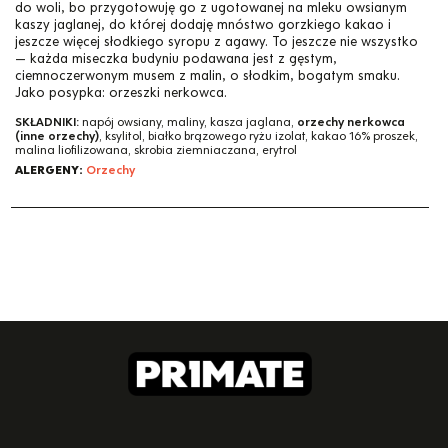
do woli, bo przygotowuję go z ugotowanej na mleku owsianym
kaszy jaglanej, do której dodaję mnóstwo gorzkiego kakao i
jeszcze więcej słodkiego syropu z agawy. To jeszcze nie wszystko
— każda miseczka budyniu podawana jest z gęstym,
ciemnoczerwonym musem z malin, o słodkim, bogatym smaku.
Jako posypka: orzeszki nerkowca.
SKŁADNIKI:
napój owsiany, maliny, kasza jaglana,
orzechy nerkowca
(inne orzechy)
, ksylitol, białko brązowego ryżu izolat, kakao 16% proszek,
malina liofilizowana, skrobia ziemniaczana, erytrol
ALERGENY:
Orzechy