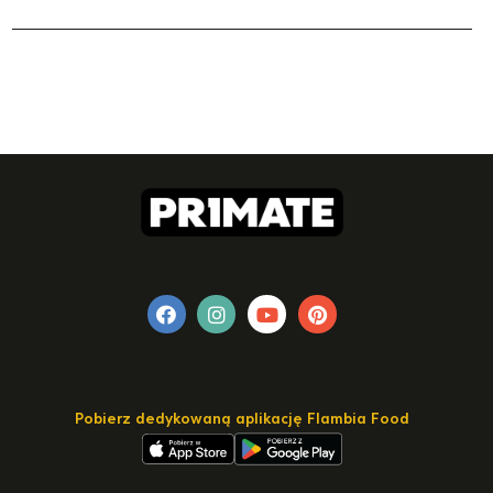
Pobierz dedykowaną aplikację Flambia Food