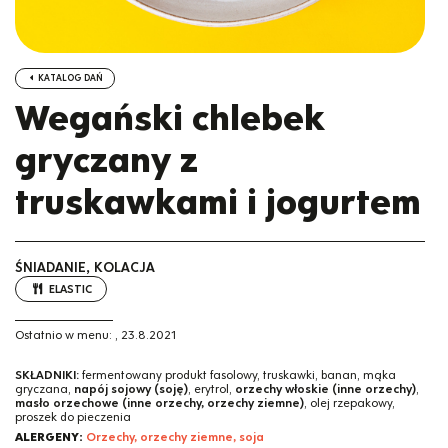
KATALOG DAŃ
Wegański chlebek
gryczany z
truskawkami i jogurtem
ŚNIADANIE, KOLACJA
ELASTIC
Ostatnio w menu:
,
23.8.2021
SKŁADNIKI:
fermentowany produkt fasolowy, truskawki, banan, mąka
gryczana,
napój sojowy (soję)
, erytrol,
orzechy włoskie (inne orzechy)
,
masło orzechowe (inne orzechy, orzechy ziemne)
, olej rzepakowy,
proszek do pieczenia
ALERGENY:
Orzechy, orzechy ziemne, soja