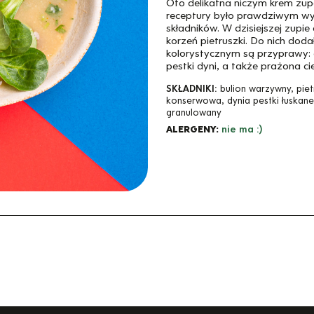
Oto delikatna niczym krem zup
receptury było prawdziwym wyz
składników. W dzisiejszej zupie
korzeń pietruszki. Do nich doda
kolorystycznym są przyprawy: g
pestki dyni, a także prażona cie
SKŁADNIKI:
bulion warzywny, piet
konserwowa, dynia pestki łuskane, 
granulowany
ALERGENY:
nie ma :)