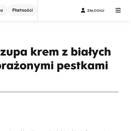
nu
Płatności
ZALOGUJ
upa krem z białych
prażonymi pestkami