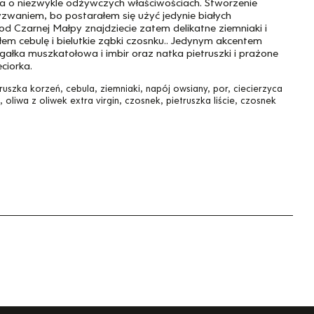
a o niezwykle odżywczych właściwościach. Stworzenie
waniem, bo postarałem się użyć jedynie białych
 od Czarnej Małpy znajdziecie zatem delikatne ziemniaki i
łem cebulę i bielutkie ząbki czosnku.. Jedynym akcentem
ałka muszkatołowa i imbir oraz natka pietruszki i prażone
ciorka.
ruszka korzeń, cebula, ziemniaki, napój owsiany, por, ciecierzyca
oliwa z oliwek extra virgin, czosnek, pietruszka liście, czosnek