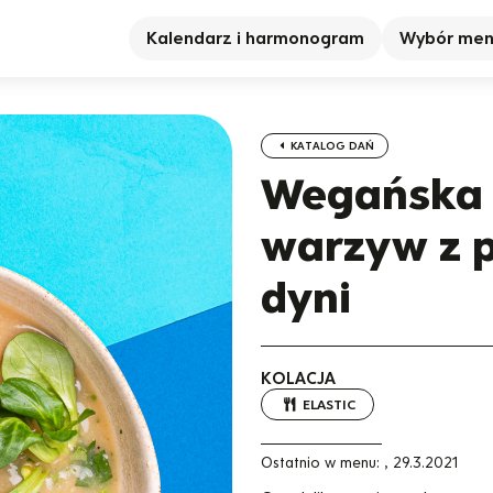
Kalendarz i harmonogram
Wybór me
KATALOG DAŃ
Wegańska z
warzyw z 
dyni
KOLACJA
ELASTIC
Ostatnio w menu:
,
29.3.2021