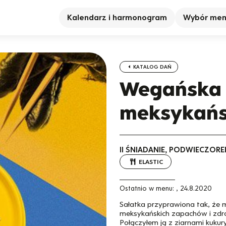
Kalendarz i harmonogram
Wybór me
KATALOG DAŃ
Wegańska 
meksykań
II ŚNIADANIE, PODWIECZORE
ELASTIC
Ostatnio w menu:
,
24.8.2020
Sałatka przyprawiona tak, że 
meksykańskich zapachów i zdro
Połączyłem ją z ziarnami kuku