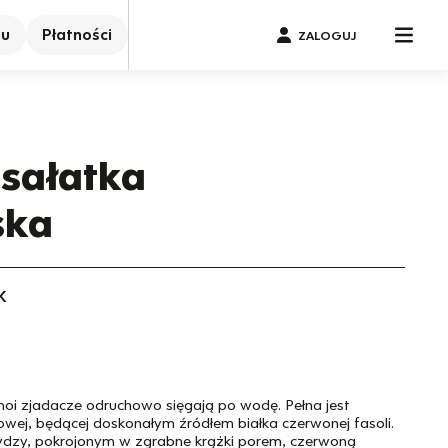
nu
Płatności
ZALOGUJ
sałatka
ska
K
moi zjadacze odruchowo sięgają po wodę. Pełna jest
wej, będącej doskonałym źródłem białka czerwonej fasoli.
rydzy, pokrojonym w zgrabne krążki porem, czerwoną