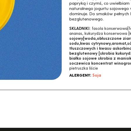
papryką i czymś, co uwielbiam 
naturalnego jogurtu sojowego 
dominuje. Do smaków pełnych 
bezglutenowego.
SKŁADNIKI:
fasola konserwowa[fa
ananas, kukurydza konserwowa [k
sojowy[woda,obłuszczone ziarno
sodu,kwas cytrynowy,aromat,só
tłuszczowych i kwasu askorbino
bezglutenowy [skrobia kukury
białko sojowe skrobia z manio
soczewica koncentrat winogron
pietruszka liście
ALERGENY:
Soja