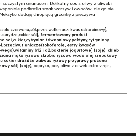
- soczystym ananasem. Delikatny sos z oliwy z oliwek i
wspaniale podkreśla smak warzyw i owoców, ale go nie
Meksyku dodaję chrupiącą grzankę z pieczywa
sola czerwona,sól,przeciwutleniacz: kwas askorbinowy],
ukurydza,cukier sól],
fermentowany produkt
 soi,cukier,cytrynian triwapniowy,pektyny,cytryniany
l,przeciwutleniacze(tokoferole, estry kwasów
wego),witaminy b12 i d2,bakterie jogurtowe] (soję)
,
chleb
dziana mąka ryżowa skrobia ryżowa woda olej rzepakowy
ku cukier drożdże zakwas ryżowy przyprawy prażona
owy sól] (soję)
, papryka, por, oliwa z oliwek extra virgin,