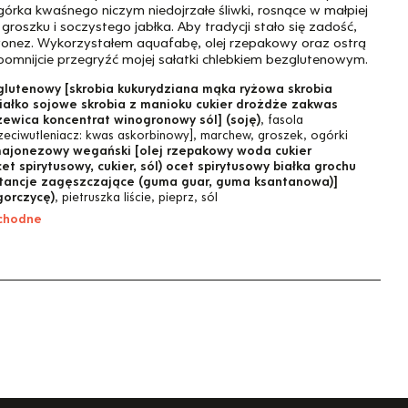
órka kwaśnego niczym niedojrzałe śliwki, rosnące w małpiej
 groszku i soczystego jabłka. Aby tradycji stało się zadość,
onez. Wykorzystałem aquafabę, olej rzepakowy oraz ostrą
omnijcie przegryźć mojej sałatki chlebkiem bezglutenowym.
glutenowy [skrobia kukurydziana mąka ryżowa skrobia
ałko sojowe skrobia z manioku cukier drożdże zakwas
ewica koncentrat winogronowy sól] (soję)
, fasola
rzeciwutleniacz: kwas askorbinowy], marchew, groszek, ogórki
majonezowy wegański [olej rzepakowy woda cukier
t spirytusowy, cukier, sól) ocet spirytusowy białka grochu
stancje zagęszczające (guma guar, guma ksantanowa)]
gorczycę)
, pietruszka liście, pieprz, sól
ochodne