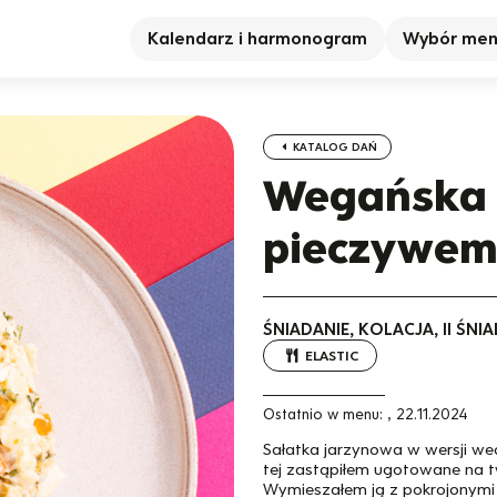
Kalendarz i harmonogram
Wybór me
KATALOG DAŃ
Wegańska 
pieczywem
ŚNIADANIE, KOLACJA, II ŚN
ELASTIC
Ostatnio w menu:
,
22.11.2024
Sałatka jarzynowa w wersji weg
tej zastąpiłem ugotowane na tw
Wymieszałem ją z pokrojonymi 