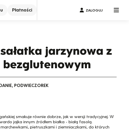
nu
Płatności
ZALOGUJ
sałatka jarzynowa z
 bezglutenowym
IADANIE, PODWIECZOREK
ańskiej smakuje równie dobrze, jak w wersji tradycyjnej. W
ardo jajka innym źródłem białka - białą fasolą.
marchewkami, pietruszkami i ziemniaczkami, do których