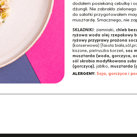
dodałem posiekaną cebulkę i og
dżungli. Nie zabrakło zielonego
do sałatki przygotowałem may
musztardę. Smacznego, nie zap
SKŁADNIKI:
ziemniaki,
chleb bez
ryżowa woda olej rzepakowy bi
ryżowy przyprawy prażona socz
(konserwowa) [fasola biała,sól,p
kiszone, pietruszka korzeń,
sos 
musztarda (woda, gorczyca, oce
sól skrobia modyfikowana sub
(gorczycę)
, jabłko,
musztarda (
ALERGENY:
Soja, gorczyca i p