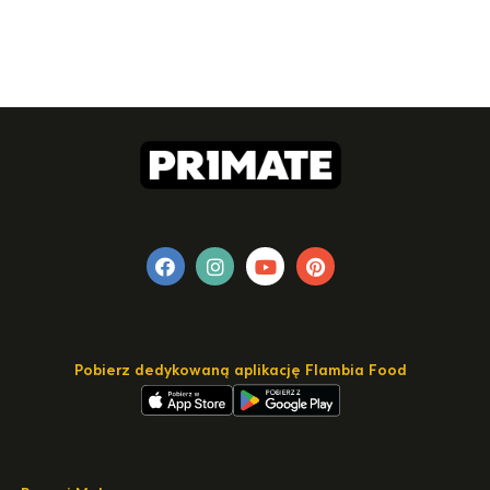
Pobierz dedykowaną aplikację Flambia Food