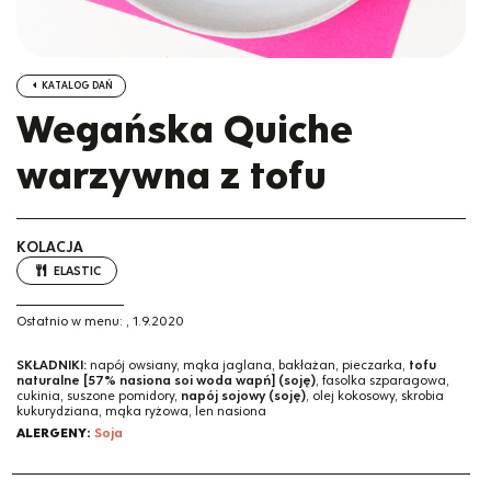
KATALOG DAŃ
Wegańska Quiche
warzywna z tofu
KOLACJA
ELASTIC
Ostatnio w menu:
,
1.9.2020
SKŁADNIKI:
napój owsiany, mąka jaglana, bakłażan, pieczarka,
tofu
naturalne [57% nasiona soi woda wapń] (soję)
, fasolka szparagowa,
cukinia, suszone pomidory,
napój sojowy (soję)
, olej kokosowy, skrobia
kukurydziana, mąka ryżowa, len nasiona
ALERGENY:
Soja