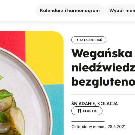
Kalendarz i harmonogram
Wybór me
KATALOG DAŃ
Wegańska 
niedźwiedz
bezgluten
ŚNIADANIE, KOLACJA
ELASTIC
Ostatnio w menu:
,
28.6.2021