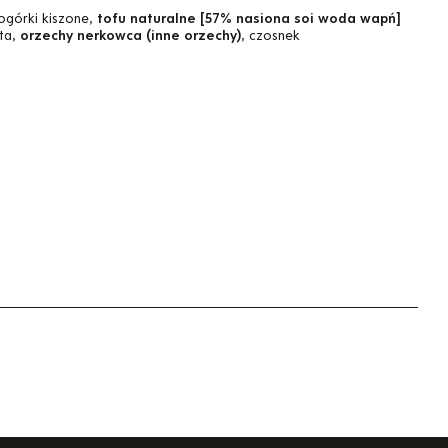
ogórki kiszone,
tofu naturalne [57% nasiona soi woda wapń]
ata,
orzechy nerkowca (inne orzechy)
, czosnek