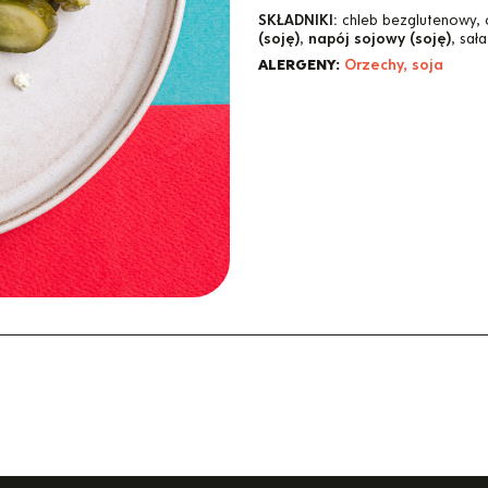
SKŁADNIKI:
chleb bezglutenowy, 
(soję)
,
napój sojowy (soję)
, sał
ALERGENY:
Orzechy, soja