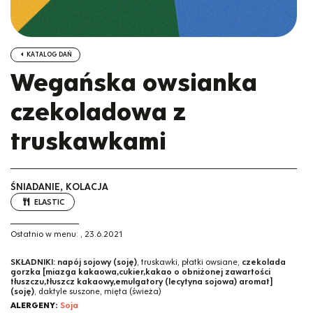
KATALOG DAŃ
Wegańska owsianka
czekoladowa z
truskawkami
ŚNIADANIE, KOLACJA
ELASTIC
Ostatnio w menu:
,
23.6.2021
SKŁADNIKI:
napój sojowy (soję)
, truskawki, płatki owsiane,
czekolada
gorzka [miazga kakaowa,cukier,kakao o obniżonej zawartości
tłuszczu,tłuszcz kakaowy,emulgatory (lecytyna sojowa) aromat]
(soję)
, daktyle suszone, mięta (świeża)
ALERGENY:
Soja