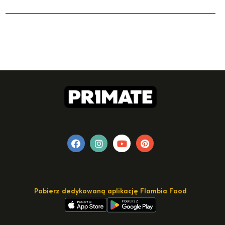
Pobierz dedykowaną aplikację Flambia Food