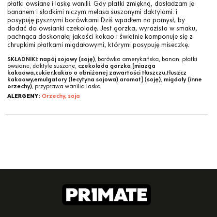
płatki owsiane i laskę wanilii. Gdy płatki zmiękną, dosładzam je
bananem i słodkimi niczym melasa suszonymi daktylami. i
posypuję pysznymi borówkami Dziś wpadłem na pomysł, by
dodać do owsianki czekoladę. Jest gorzka, wyrazista w smaku,
pachnąca doskonałej jakości kakao i świetnie komponuje się z
chrupkimi płatkami migdałowymi, którymi posypuję miseczkę.
SKŁADNIKI:
napój sojowy (soję)
, borówka amerykańska, banan, płatki
owsiane, daktyle suszone,
czekolada gorzka [miazga
kakaowa,cukier,kakao o obniżonej zawartości tłuszczu,tłuszcz
kakaowy,emulgatory (lecytyna sojowa) aromat] (soję)
,
migdały (inne
orzechy)
, przyprawa wanilia laska
ALERGENY:
Orzechy, soja