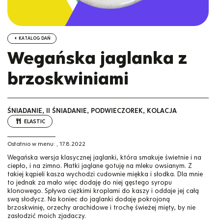
KATALOG DAŃ
Wegańska jaglanka z
brzoskwiniami
ŚNIADANIE, II ŚNIADANIE, PODWIECZOREK, KOLACJA
ELASTIC
Ostatnio w menu:
,
17.8.2022
Wegańska wersja klasycznej jaglanki, która smakuje świetnie i na
ciepło, i na zimno. Płatki jaglane gotuję na mleku owsianym. Z
takiej kąpieli kasza wychodzi cudownie miękka i słodka. Dla mnie
to jednak za mało więc dodaję do niej gęstego syropu
klonowego. Spływa ciężkimi kroplami do kaszy i oddaje jej całą
swą słodycz. Na koniec do jaglanki dodaję pokrojoną
brzoskwinię, orzechy arachidowe i trochę świeżej mięty, by nie
zasłodzić moich zjadaczy.