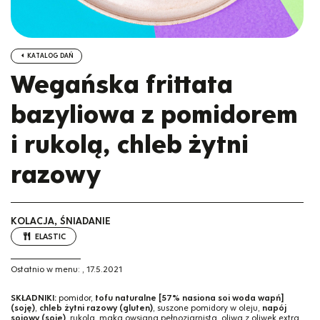
KATALOG DAŃ
Wegańska frittata
bazyliowa z pomidorem
i rukolą, chleb żytni
razowy
KOLACJA, ŚNIADANIE
ELASTIC
Ostatnio w menu:
,
17.5.2021
SKŁADNIKI:
pomidor,
tofu naturalne [57% nasiona soi woda wapń]
(soję)
,
chleb żytni razowy (gluten)
, suszone pomidory w oleju,
napój
sojowy (soję)
, rukola, mąka owsiana pełnoziarnista, oliwa z oliwek extra