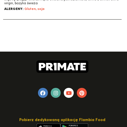
virgin, bazylia świeża
ALERGENY:
Gluten, soja
Pobierz dedykowaną aplikację Flambia Food