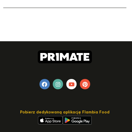
Pobierz dedykowaną aplikację Flambia Food