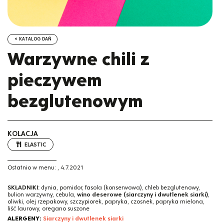
KATALOG DAŃ
Warzywne chili z
pieczywem
bezglutenowym
KOLACJA
ELASTIC
Ostatnio w menu:
,
4.7.2021
SKŁADNIKI:
dynia, pomidor, fasola (konserwowa), chleb bezglutenowy,
bulion warzywny, cebula,
wino deserowe (siarczyny i dwutlenek siarki)
,
oliwki, olej rzepakowy, szczypiorek, papryka, czosnek, papryka mielona,
liść laurowy, oregano suszone
ALERGENY:
Siarczyny i dwutlenek siarki