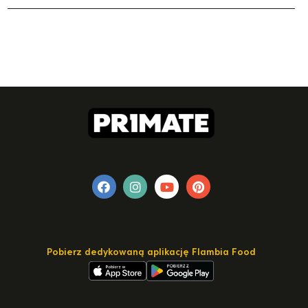
Pobierz dedykowaną aplikację Flambia Food