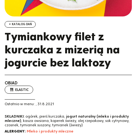
KATALOG DAŃ
Tymiankowy filet z
kurczaka z mizerią na
jogurcie bez laktozy
OBIAD
ELASTIC
Ostatnio w menu:
,
31.8.2021
SKŁADNIKI:
ogórek, pierś kurczaka,
jogurt naturalny (mleko i produkty
mleczne)
, kasza owsiana, koperek świeży, olej rzepakowy, sok cytrynowy,
czosnek, tymianek suszony, tymianek (świeży)
ALERGENY:
Mleko i produkty mleczne