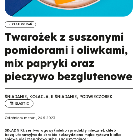
KATALOG DAŃ
Twarożek z suszonymi
pomidorami i oliwkami,
mix papryki oraz
pieczywo bezglutenowe
ŚNIADANIE, KOLACJA, II ŚNIADANIE, PODWIECZOREK
ELASTIC
Ostatnio w menu:
,
24.5.2023
SKŁADNIKI:
ser twarogowy (mleko i produkty mleczne)
,
chleb
bezglutenowy[woda skrobia kukurydziana mąka ryżowa białko
sojowe olej rzepakowy subs. zagęszczające: