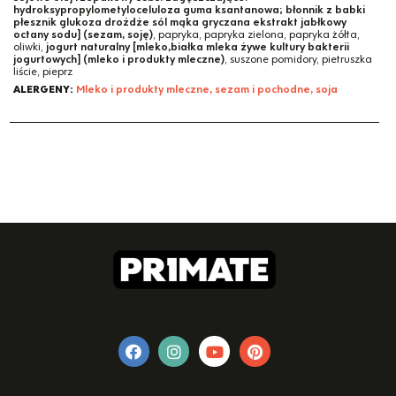
hydroksypropylometyloceluloza guma ksantanowa; błonnik z babki
płesznik glukoza drożdże sól mąka gryczana ekstrakt jabłkowy
octany sodu] (sezam, soję)
, papryka, papryka zielona, papryka żółta,
oliwki,
jogurt naturalny [mleko,białka mleka żywe kultury bakterii
jogurtowych] (mleko i produkty mleczne)
, suszone pomidory, pietruszka
liście, pieprz
ALERGENY:
Mleko i produkty mleczne, sezam i pochodne, soja