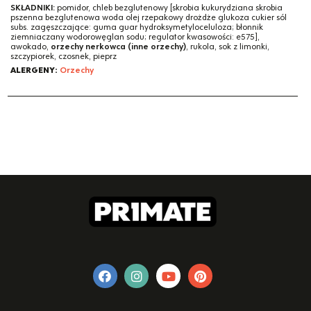
SKŁADNIKI:
pomidor, chleb bezglutenowy [skrobia kukurydziana skrobia
pszenna bezglutenowa woda olej rzepakowy drożdże glukoza cukier sól
subs. zagęszczające: guma guar hydroksymetyloceluloza; błonnik
ziemniaczany wodorowęglan sodu; regulator kwasowości: e575],
awokado,
orzechy nerkowca (inne orzechy)
, rukola, sok z limonki,
szczypiorek, czosnek, pieprz
ALERGENY:
Orzechy