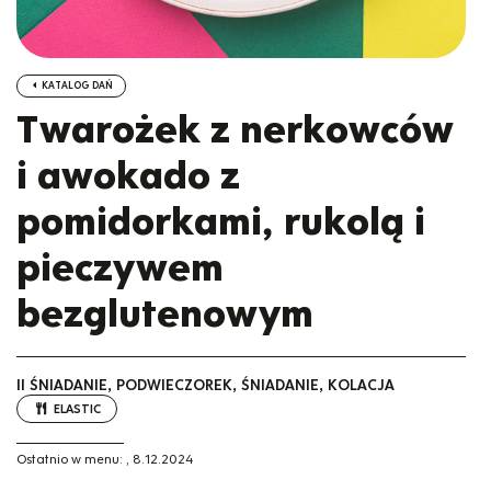
KATALOG DAŃ
Twarożek z nerkowców
i awokado z
pomidorkami, rukolą i
pieczywem
bezglutenowym
II ŚNIADANIE, PODWIECZOREK, ŚNIADANIE, KOLACJA
ELASTIC
Ostatnio w menu:
,
8.12.2024