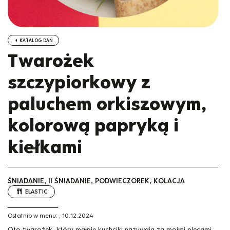
KATALOG DAŃ
Twarożek
szczypiorkowy z
paluchem orkiszowym,
kolorową papryką i
kiełkami
ŚNIADANIE, II ŚNIADANIE, PODWIECZOREK, KOLACJA
ELASTIC
Ostatnio w menu:
,
10.12.2024
Oto twarożek, który małpie kuchciki nazywają za moimi plecami