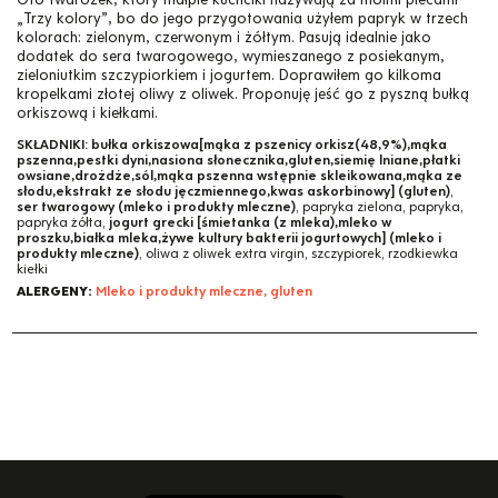
„Trzy kolory”, bo do jego przygotowania użyłem papryk w trzech
kolorach: zielonym, czerwonym i żółtym. Pasują idealnie jako
dodatek do sera twarogowego, wymieszanego z posiekanym,
zieloniutkim szczypiorkiem i jogurtem. Doprawiłem go kilkoma
kropelkami złotej oliwy z oliwek. Proponuję jeść go z pyszną bułką
orkiszową i kiełkami.
SKŁADNIKI:
bułka orkiszowa[mąka z pszenicy orkisz(48,9%),mąka
pszenna,pestki dyni,nasiona słonecznika,gluten,siemię lniane,płatki
owsiane,drożdże,sól,mąka pszenna wstępnie skleikowana,mąka ze
słodu,ekstrakt ze słodu jęczmiennego,kwas askorbinowy] (gluten)
,
ser twarogowy (mleko i produkty mleczne)
, papryka zielona, papryka,
papryka żółta,
jogurt grecki [śmietanka (z mleka),mleko w
proszku,białka mleka,żywe kultury bakterii jogurtowych] (mleko i
produkty mleczne)
, oliwa z oliwek extra virgin, szczypiorek, rzodkiewka
kiełki
ALERGENY:
Mleko i produkty mleczne, gluten