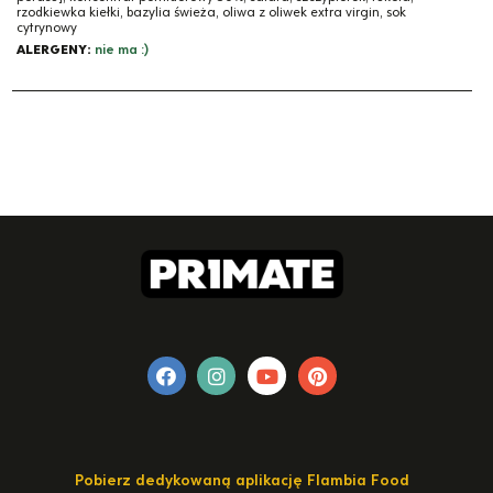
rzodkiewka kiełki, bazylia świeża, oliwa z oliwek extra virgin, sok
cytrynowy
ALERGENY:
nie ma :)
Pobierz dedykowaną aplikację Flambia Food