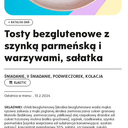
KATALOG DAŃ
Tosty bezglutenowe z
szynką parmeńską i
warzywami, sałatka
ŚNIADANIE, II ŚNIADANIE, PODWIECZOREK, KOLACJA
ELASTIC
Ostatnio w menu:
,
13.2.2024
SKŁADNIKI:
chleb bezglutenowy [skrobia bezglutenowa woda mąka
ryżowa zakwas z mąki jaglanej skrobia ziemniaczana cukier gronowy
błonniki (babkowy, ziemniaczany, jabłkowy) olej rzepakowy drożdże sól
cukier trzcinowy inulina białko grochowe], ogórek, rzodkiewka, szynka
parmeńska [szynka wieprzowa sól substancja konserwująca: azotan
potasu], koncentrat pomidorowy 30%, sałata, szczypiorek, rukola,