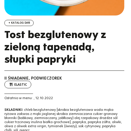
KATALOG DAŃ
Tost bezglutenowy z
zieloną tapenadą,
słupki papryki
II ŚNIADANIE, PODWIECZOREK
ELASTIC
Ostatnio w menu:
,
12.10.2022
SKŁADNIKI:
chleb bezglutenowy [skrobia bezglutenowa woda mąka
ryżowa zakwas z mąki jaglanej skrobia ziemniaczana cukier gronowy
błonniki (babkowy, ziemniaczany, jabłkowy) olej rzepakowy drożdże sól
cukier trzcinowy inulina białko grochowe], papryka, papryka żółta, oliwki,
oliwa z oliwek extra virgin, tymianek (świeży), sok cytrynowy, papryka
chilli, sól, pieprz