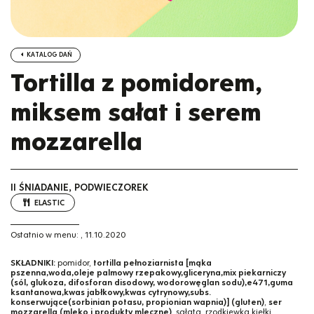
KATALOG DAŃ
Tortilla z pomidorem,
miksem sałat i serem
mozzarella
II ŚNIADANIE, PODWIECZOREK
ELASTIC
Ostatnio w menu:
,
11.10.2020
SKŁADNIKI:
pomidor,
tortilla pełnoziarnista [mąka
pszenna,woda,oleje palmowy rzepakowy,gliceryna,mix piekarniczy
(sól, glukoza, difosforan disodowy, wodorowęglan sodu),e471,guma
ksantanowa,kwas jabłkowy,kwas cytrynowy,subs.
konserwujące(sorbinian potasu, propionian wapnia)] (gluten)
,
ser
mozzarella (mleko i produkty mleczne)
, sałata, rzodkiewka kiełki,