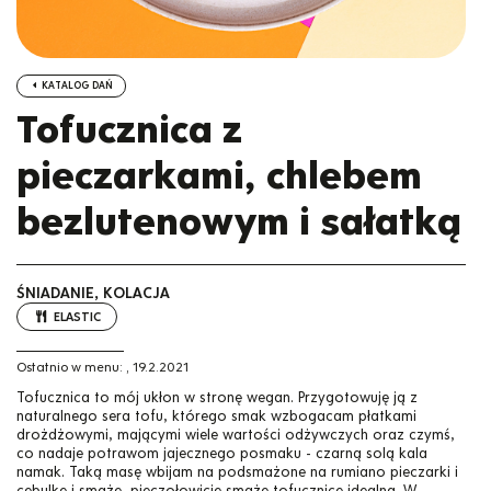
KATALOG DAŃ
Tofucznica z
pieczarkami, chlebem
bezlutenowym i sałatką
ŚNIADANIE, KOLACJA
ELASTIC
Ostatnio w menu:
,
19.2.2021
Tofucznica to mój ukłon w stronę wegan. Przygotowuję ją z
naturalnego sera tofu, którego smak wzbogacam płatkami
drożdżowymi, mającymi wiele wartości odżywczych oraz czymś,
co nadaje potrawom jajecznego posmaku - czarną solą kala
namak. Taką masę wbijam na podsmażone na rumiano pieczarki i
cebulkę i smażę, pieczołowicie smażę tofucznicę idealną. W