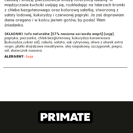
międzyczasie kuchciki uwijają się, rozkładając na talerzach kromki
z chleba bezgutenowego oraz kolorową sałatkę, stworzoną z
sałaty lodowej, kukurydzy i czerwonej papryki. Ja zaś doprawiam
danie oregano i w końcu jestem gotów, by podać Wam
śniadanko.
SKŁADNIKI:
tofu naturalne [57% nasiona soi woda wapń] (soję)
,
papryka, pieczarka, chleb bezglutenowy, kukurydza konserwowa
[kukurydza,cukier sól], cebula, sałata, sok cytrynowy, oliwa z oliwek extra
virgin, płatki drożdżowe nieaktywne, olej rzepakowy, szczypiorek, pieprz,
sól, słonecznik nasiona
ALERGENY:
Soja