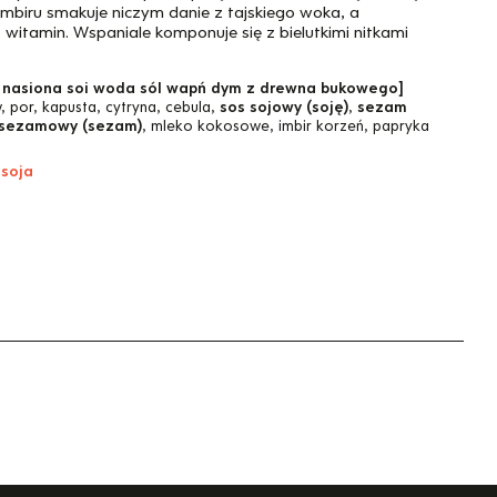
imbiru smakuje niczym danie z tajskiego woka, a
witamin. Wspaniale komponuje się z bielutkimi nitkami
 nasiona soi woda sól wapń dym z drewna bukowego]
 por, kapusta, cytryna, cebula,
sos sojowy (soję)
,
sezam
 sezamowy (sezam)
, mleko kokosowe, imbir korzeń, papryka
 soja