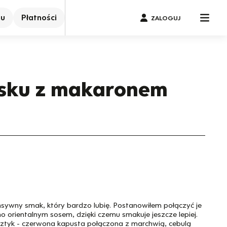
nu
Płatności
ZALOGUJ
jsku z makaronem
ywny smak, który bardzo lubię. Postanowiłem połączyć je
orientalnym sosem, dzięki czemu smakuje jeszcze lepiej.
ztyk - czerwona kapusta połączona z marchwią, cebulą