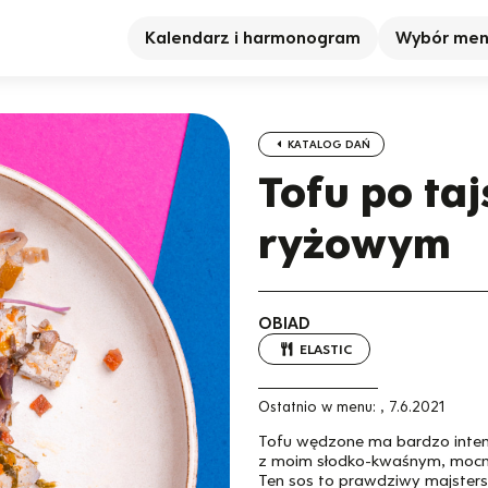
Kalendarz i harmonogram
Wybór me
KATALOG DAŃ
Tofu po ta
ryżowym
OBIAD
ELASTIC
Ostatnio w menu:
,
7.6.2021
Tofu wędzone ma bardzo intens
z moim słodko-kwaśnym, mocno 
Ten sos to prawdziwy majsters