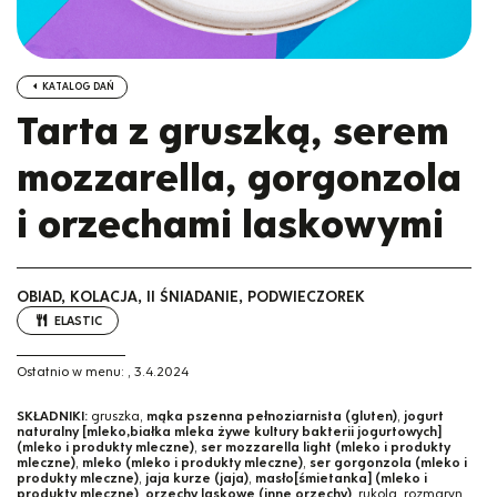
KATALOG DAŃ
Tarta z gruszką, serem
mozzarella, gorgonzola
i orzechami laskowymi
OBIAD, KOLACJA, II ŚNIADANIE, PODWIECZOREK
ELASTIC
Ostatnio w menu:
,
3.4.2024
SKŁADNIKI:
gruszka,
mąka pszenna pełnoziarnista (gluten)
,
jogurt
naturalny [mleko,białka mleka żywe kultury bakterii jogurtowych]
(mleko i produkty mleczne)
,
ser mozzarella light (mleko i produkty
mleczne)
,
mleko (mleko i produkty mleczne)
,
ser gorgonzola (mleko i
produkty mleczne)
,
jaja kurze (jaja)
,
masło[śmietanka] (mleko i
produkty mleczne)
,
orzechy laskowe (inne orzechy)
, rukola, rozmaryn