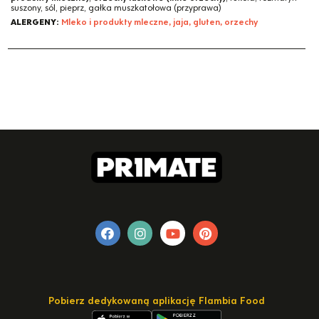
suszony, sól, pieprz, gałka muszkatołowa (przyprawa)
ALERGENY:
Mleko i produkty mleczne, jaja, gluten, orzechy
Pobierz dedykowaną aplikację Flambia Food