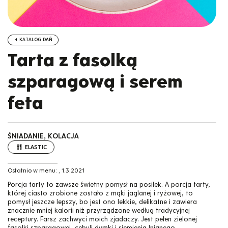
KATALOG DAŃ
Tarta z fasolką
szparagową i serem
feta
ŚNIADANIE, KOLACJA
ELASTIC
Ostatnio w menu:
,
1.3.2021
Porcja tarty to zawsze świetny pomysł na posiłek. A porcja tarty,
której ciasto zrobione zostało z mąki jaglanej i ryżowej, to
pomysł jeszcze lepszy, bo jest ono lekkie, delikatne i zawiera
znacznie mniej kalorii niż przyrządzone według tradycyjnej
receptury. Farsz zachwyci moich zjadaczy. Jest pełen zielonej
fasolki szparagowej, cebuli dymki i siemienia lnianego,