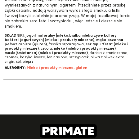
wymieszanych z naturalnym jogurtem. Przeciśnięte przez praskę
ząbki czosnku nadają warzywom wyrazistego smaku, a listki
świeżej bazylii subtelnie je aromatyzują. W mojej fasolkowej tarcie
nie zabrakło sera feta i szczypiorku, więc jedzcie i cieszcie się
smakiem.
SKŁADNIKI:
jogurt naturalny [mleko,białka mleka żywe kultury
bakterii jogurtowych] (mleko i produkty mleczne)
,
mąka pszenna
pełnoziarnista (gluten)
, fasolka szparagowa,
ser typu "feta" (mleko i
produkty mleczne)
, cebula,
mleko (mleko i produkty mleczne)
,
masło[śmietanka] (mleko i produkty mleczne)
, skrobia ziemniaczana,
czosnek, bazylia świeża, len nasiona, szczypiorek, oliwa z oliwek extra
virgin, sól, pieprz
ALERGENY:
Mleko i produkty mleczne, gluten