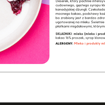
Deserek, który pachnie intensy
cudownego, gęstego syropu kl
kanadyjskiej dżungli. Czekolad
mocnego kakao, podstawy każ
bo zrobiony jest z bardzo zdro
ugotowanej na mleku. Świetnie
płatkami migdałowymi, którymi
SKŁADNIKI:
mleko (mleko i pro
kakao 16% proszek, syrop klonowy
ALERGENY:
Mleko i produkty m