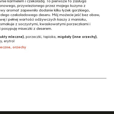
wnie karmelem i czekoladą. To pierwsze to zasługa
onowego, przywiezionego przez mojego kuzyna z
owy aromat zapewniło dodanie kilku łyżek gorzkiego,
dego czekoladowego deseru. Mój możecie jeść bez obaw,
wej i pełnej wartości odżywczych kaszy z manioku,
 smakuje z soczystymi, kwaskowatymi porzeczkami i
 posypuję miseczki z deserem.
dukty mleczne)
, porzeczki, tapioka,
migdały (inne orzechy)
,
, erytrol
leczne, orzechy