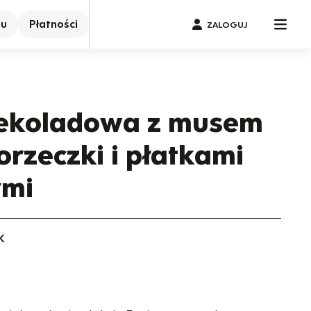
nu
Płatności
ZALOGUJ
zekoladowa z musem
orzeczki i płatkami
ymi
K