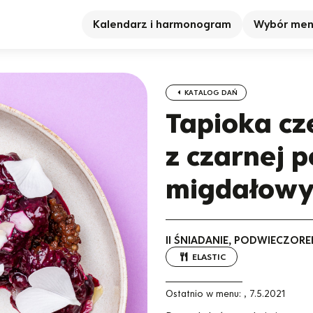
Kalendarz i harmonogram
Wybór me
KATALOG DAŃ
Tapioka c
z czarnej p
migdałow
II ŚNIADANIE, PODWIECZORE
ELASTIC
Ostatnio w menu:
,
7.5.2021